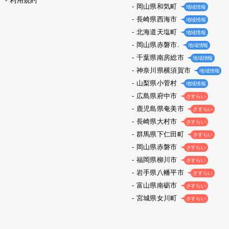
利用規約
岡山県和気町
地域情報
長崎県西海市
地域情報
北海道天塩町
地域情報
岡山県赤磐市.
地域情報
千葉県南房総市
地域情報
神奈川県横須賀市
地域情報
山梨県小菅村
地域情報
広島県府中市
さすらい
鹿児島県奄美市
さすらい
長崎県大村市
さすらい
群馬県下仁田町
さすらい
岡山県赤磐市
さすらい
福岡県柳川市
さすらい
岩手県八幡平市
さすらい
富山県南砺市
さすらい
宮城県女川町
さすらい