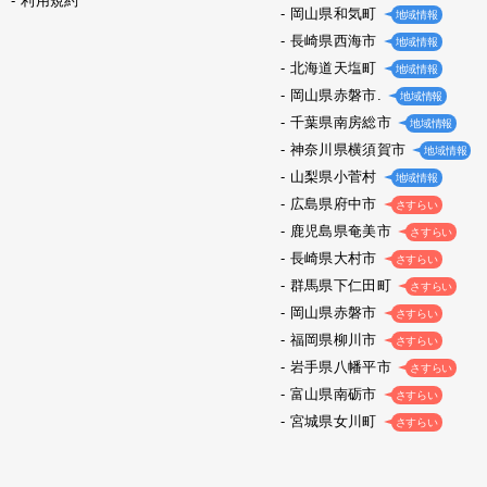
利用規約
岡山県和気町
地域情報
長崎県西海市
地域情報
北海道天塩町
地域情報
岡山県赤磐市.
地域情報
千葉県南房総市
地域情報
神奈川県横須賀市
地域情報
山梨県小菅村
地域情報
広島県府中市
さすらい
鹿児島県奄美市
さすらい
長崎県大村市
さすらい
群馬県下仁田町
さすらい
岡山県赤磐市
さすらい
福岡県柳川市
さすらい
岩手県八幡平市
さすらい
富山県南砺市
さすらい
宮城県女川町
さすらい