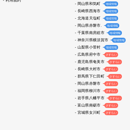
利用規約
岡山県和気町
地域情報
長崎県西海市
地域情報
北海道天塩町
地域情報
岡山県赤磐市.
地域情報
千葉県南房総市
地域情報
神奈川県横須賀市
地域情報
山梨県小菅村
地域情報
広島県府中市
さすらい
鹿児島県奄美市
さすらい
長崎県大村市
さすらい
群馬県下仁田町
さすらい
岡山県赤磐市
さすらい
福岡県柳川市
さすらい
岩手県八幡平市
さすらい
富山県南砺市
さすらい
宮城県女川町
さすらい