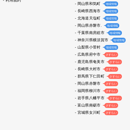
利用規約
岡山県和気町
地域情報
長崎県西海市
地域情報
北海道天塩町
地域情報
岡山県赤磐市.
地域情報
千葉県南房総市
地域情報
神奈川県横須賀市
地域情報
山梨県小菅村
地域情報
広島県府中市
さすらい
鹿児島県奄美市
さすらい
長崎県大村市
さすらい
群馬県下仁田町
さすらい
岡山県赤磐市
さすらい
福岡県柳川市
さすらい
岩手県八幡平市
さすらい
富山県南砺市
さすらい
宮城県女川町
さすらい