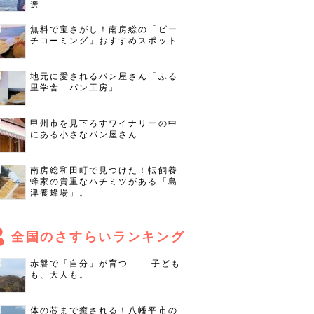
選
無料で宝さがし！南房総の「ビー
チコーミング」おすすめスポット
地元に愛されるパン屋さん「ふる
里学舎 パン工房」
甲州市を見下ろすワイナリーの中
にある小さなパン屋さん
南房総和田町で見つけた！転飼養
蜂家の貴重なハチミツがある「島
津養蜂場」。
全国のさすらいランキング
赤磐で「自分」が育つ ── 子ども
も、大人も。
体の芯まで癒される！八幡平市の