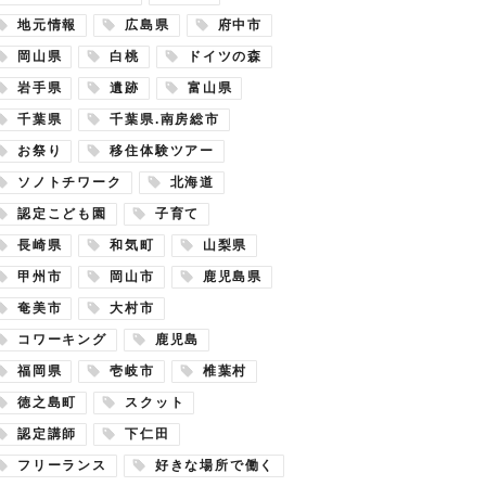
地元情報
広島県
府中市
岡山県
白桃
ドイツの森
岩手県
遺跡
富山県
千葉県
千葉県.南房総市
お祭り
移住体験ツアー
ソノトチワーク
北海道
認定こども園
子育て
長崎県
和気町
山梨県
甲州市
岡山市
鹿児島県
奄美市
大村市
コワーキング
鹿児島
福岡県
壱岐市
椎葉村
徳之島町
スクット
認定講師
下仁田
フリーランス
好きな場所で働く