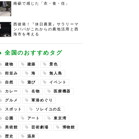
南砺で感じた「衣・食・住」
西彼発！『休日農業』サラリーマ
ンパパがこれからの農地活用と西
海市を考える
全国のおすすめタグ
建物
建築
景色
街並み
海
無人島
自然
遊び
イベント
カレー
名物
医療機器
グルメ
軍港めぐり
スポット
ソレイユの丘
公園
アート
東京湾
美術館
芸術劇場
博物館
歴史
温泉