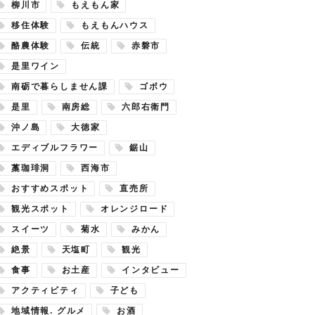
柳川市
もえもん家
移住体験
もえもんハウス
酪農体験
伝統
赤磐市
是里ワイン
南砺で暮らしません課
ゴボウ
是里
南房総
六郎右衛門
沖ノ島
大徳家
エディブルフラワー
鋸山
藁珈琲洞
西海市
おすすめスポット
直売所
観光スポット
オレンジロード
スイーツ
菊水
みかん
絶景
天塩町
観光
食事
お土産
インタビュー
アクティビティ
子ども
地域情報. グルメ
お酒