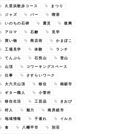
久里浜散歩コース
まつり
ジャズ
バー
喫茶
いのちの石碑
震災
復興
アロマ
石鹸
見学
買い物
商店街
かまぼこ
工場見学
体験
ランチ
てんぷら
石投山
登山
山頂
コワーキングスペース
仕事
さすらいワーク
大六天山頂
移住
南砺市
ギター職人
小菅村
移住生活
工芸品
きおび
村人
魅力
南房総市
地域情報
子連れ
イルカ
食
八幡平市
別荘