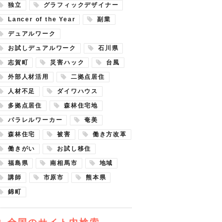
独立
グラフィックデザイナー
Lancer of the Year
副業
デュアルワーク
お試しデュアルワーク
石川県
志賀町
災害ハック
台風
外部人材活用
二拠点居住
人材不足
ダイワハウス
多拠点居住
森林住宅地
パラレルワーカー
奄美
森林住宅
被害
働き方改革
働きがい
お試し移住
福島県
南相馬市
地域
講師
市原市
熊本県
錦町