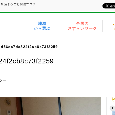
、生活まるごと発信ブログ
地域
全国の
から選ぶ
さすらいワーク
6d56ec7da824f2cb8c73f2259
24f2cb8c73f2259
イター