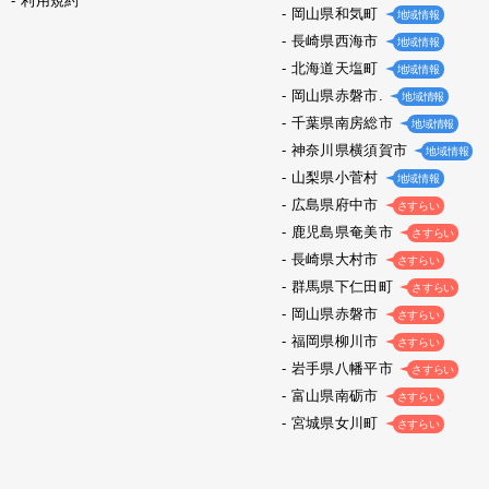
利用規約
岡山県和気町
地域情報
長崎県西海市
地域情報
北海道天塩町
地域情報
岡山県赤磐市.
地域情報
千葉県南房総市
地域情報
神奈川県横須賀市
地域情報
山梨県小菅村
地域情報
広島県府中市
さすらい
鹿児島県奄美市
さすらい
長崎県大村市
さすらい
群馬県下仁田町
さすらい
岡山県赤磐市
さすらい
福岡県柳川市
さすらい
岩手県八幡平市
さすらい
富山県南砺市
さすらい
宮城県女川町
さすらい