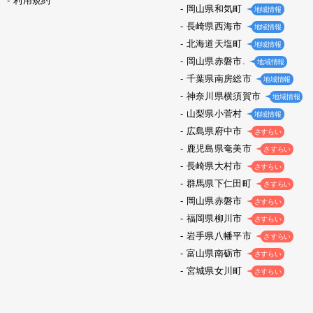
利用規約
岡山県和気町
地域情報
長崎県西海市
地域情報
北海道天塩町
地域情報
岡山県赤磐市.
地域情報
千葉県南房総市
地域情報
神奈川県横須賀市
地域情報
山梨県小菅村
地域情報
広島県府中市
さすらい
鹿児島県奄美市
さすらい
長崎県大村市
さすらい
群馬県下仁田町
さすらい
岡山県赤磐市
さすらい
福岡県柳川市
さすらい
岩手県八幡平市
さすらい
富山県南砺市
さすらい
宮城県女川町
さすらい