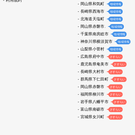
利用規約
岡山県和気町
地域情報
長崎県西海市
地域情報
北海道天塩町
地域情報
岡山県赤磐市.
地域情報
千葉県南房総市
地域情報
神奈川県横須賀市
地域情報
山梨県小菅村
地域情報
広島県府中市
さすらい
鹿児島県奄美市
さすらい
長崎県大村市
さすらい
群馬県下仁田町
さすらい
岡山県赤磐市
さすらい
福岡県柳川市
さすらい
岩手県八幡平市
さすらい
富山県南砺市
さすらい
宮城県女川町
さすらい