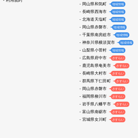
利用規約
岡山県和気町
地域情報
長崎県西海市
地域情報
北海道天塩町
地域情報
岡山県赤磐市.
地域情報
千葉県南房総市
地域情報
神奈川県横須賀市
地域情報
山梨県小菅村
地域情報
広島県府中市
さすらい
鹿児島県奄美市
さすらい
長崎県大村市
さすらい
群馬県下仁田町
さすらい
岡山県赤磐市
さすらい
福岡県柳川市
さすらい
岩手県八幡平市
さすらい
富山県南砺市
さすらい
宮城県女川町
さすらい