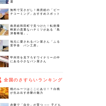
選
無料で宝さがし！南房総の「ビー
チコーミング」おすすめスポット
南房総和田町で見つけた！転飼養
蜂家の貴重なハチミツがある「島
津養蜂場」。
地元に愛されるパン屋さん「ふる
里学舎 パン工房」
甲州市を見下ろすワイナリーの中
にある小さなパン屋さん
全国のさすらいランキング
桃のルーツはここにあり！？白桃
が生み出す赤磐の魅力
赤磐で「自分」が育つ ── 子ども