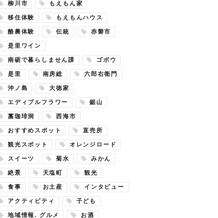
柳川市
もえもん家
移住体験
もえもんハウス
酪農体験
伝統
赤磐市
是里ワイン
南砺で暮らしません課
ゴボウ
是里
南房総
六郎右衛門
沖ノ島
大徳家
エディブルフラワー
鋸山
藁珈琲洞
西海市
おすすめスポット
直売所
観光スポット
オレンジロード
スイーツ
菊水
みかん
絶景
天塩町
観光
食事
お土産
インタビュー
アクティビティ
子ども
地域情報. グルメ
お酒