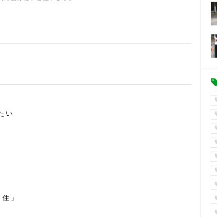
たい
・住」