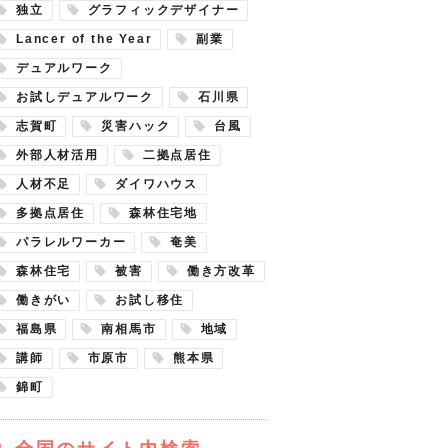
独立
グラフィックデザイナー
Lancer of the Year
副業
デュアルワーク
お試しデュアルワーク
石川県
志賀町
災害ハック
台風
外部人材活用
二拠点居住
人材不足
ダイワハウス
多拠点居住
森林住宅地
パラレルワーカー
奄美
森林住宅
被害
働き方改革
働きがい
お試し移住
福島県
南相馬市
地域
講師
市原市
熊本県
錦町