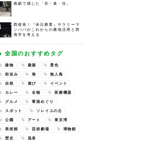
南砺で感じた「衣・食・住」
西彼発！『休日農業』サラリーマ
ンパパがこれからの農地活用と西
海市を考える
全国のおすすめタグ
建物
建築
景色
街並み
海
無人島
自然
遊び
イベント
カレー
名物
医療機器
グルメ
軍港めぐり
スポット
ソレイユの丘
公園
アート
東京湾
美術館
芸術劇場
博物館
歴史
温泉