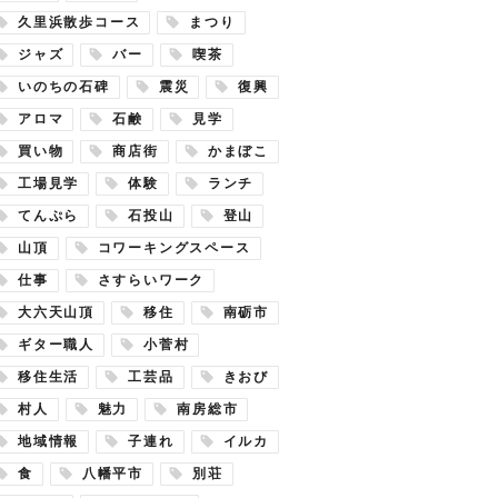
久里浜散歩コース
まつり
ジャズ
バー
喫茶
いのちの石碑
震災
復興
アロマ
石鹸
見学
買い物
商店街
かまぼこ
工場見学
体験
ランチ
てんぷら
石投山
登山
山頂
コワーキングスペース
仕事
さすらいワーク
大六天山頂
移住
南砺市
ギター職人
小菅村
移住生活
工芸品
きおび
村人
魅力
南房総市
地域情報
子連れ
イルカ
食
八幡平市
別荘