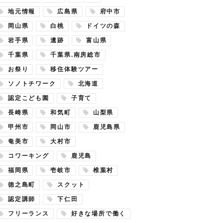
地元情報
広島県
府中市
岡山県
白桃
ドイツの森
岩手県
遺跡
富山県
千葉県
千葉県.南房総市
お祭り
移住体験ツアー
ソノトチワーク
北海道
認定こども園
子育て
長崎県
和気町
山梨県
甲州市
岡山市
鹿児島県
奄美市
大村市
コワーキング
鹿児島
福岡県
壱岐市
椎葉村
徳之島町
スクット
認定講師
下仁田
フリーランス
好きな場所で働く