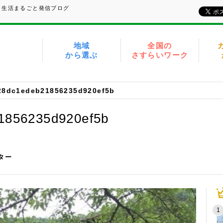
、生活まるごと発信ブログ
地域
全国の
から選ぶ
さすらいワーク
28dc1edeb21856235d920ef5b
1856235d920ef5b
イター