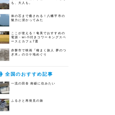
も、大人も。
体の芯まで癒される！八幡平市の
魅力に浸かってみた
ここが使える！奄美でおすすめの
電源・wi-fi付きコワーキングスペ
ースとカフェ7選
赤磐市で映画『種まく旅人 夢のつ
ぎ木』のロケ地めぐり
全国のおすすめ記事
一流の田舎 南砺に住みたい
ふるさと再発見の旅