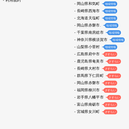
利用規約
岡山県和気町
地域情報
長崎県西海市
地域情報
北海道天塩町
地域情報
岡山県赤磐市.
地域情報
千葉県南房総市
地域情報
神奈川県横須賀市
地域情報
山梨県小菅村
地域情報
広島県府中市
さすらい
鹿児島県奄美市
さすらい
長崎県大村市
さすらい
群馬県下仁田町
さすらい
岡山県赤磐市
さすらい
福岡県柳川市
さすらい
岩手県八幡平市
さすらい
富山県南砺市
さすらい
宮城県女川町
さすらい