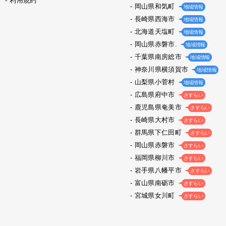
利用規約
岡山県和気町
地域情報
長崎県西海市
地域情報
北海道天塩町
地域情報
岡山県赤磐市.
地域情報
千葉県南房総市
地域情報
神奈川県横須賀市
地域情報
山梨県小菅村
地域情報
広島県府中市
さすらい
鹿児島県奄美市
さすらい
長崎県大村市
さすらい
群馬県下仁田町
さすらい
岡山県赤磐市
さすらい
福岡県柳川市
さすらい
岩手県八幡平市
さすらい
富山県南砺市
さすらい
宮城県女川町
さすらい