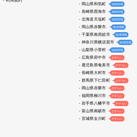
利用規約
岡山県和気町
地域情報
長崎県西海市
地域情報
北海道天塩町
地域情報
岡山県赤磐市.
地域情報
千葉県南房総市
地域情報
神奈川県横須賀市
地域情報
山梨県小菅村
地域情報
広島県府中市
さすらい
鹿児島県奄美市
さすらい
長崎県大村市
さすらい
群馬県下仁田町
さすらい
岡山県赤磐市
さすらい
福岡県柳川市
さすらい
岩手県八幡平市
さすらい
富山県南砺市
さすらい
宮城県女川町
さすらい