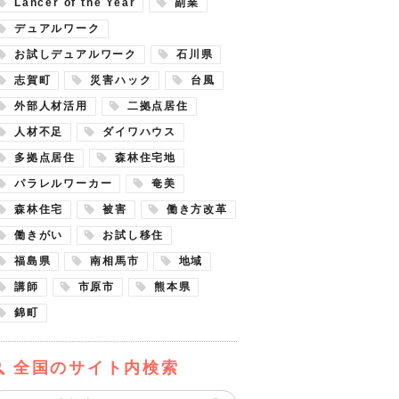
Lancer of the Year
副業
デュアルワーク
お試しデュアルワーク
石川県
志賀町
災害ハック
台風
外部人材活用
二拠点居住
人材不足
ダイワハウス
多拠点居住
森林住宅地
パラレルワーカー
奄美
森林住宅
被害
働き方改革
働きがい
お試し移住
福島県
南相馬市
地域
講師
市原市
熊本県
錦町
全国のサイト内検索