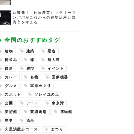
西彼発！『休日農業』サラリーマ
ンパパがこれからの農地活用と西
海市を考える
全国のおすすめタグ
建物
建築
景色
街並み
海
無人島
自然
遊び
イベント
カレー
名物
医療機器
グルメ
軍港めぐり
スポット
ソレイユの丘
公園
アート
東京湾
美術館
芸術劇場
博物館
歴史
温泉
久里浜散歩コース
まつり