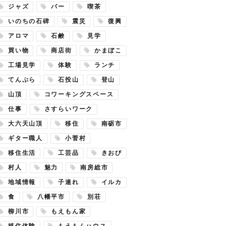
ジャズ
バー
喫茶
いのちの石碑
震災
復興
アロマ
石鹸
見学
買い物
商店街
かまぼこ
工場見学
体験
ランチ
てんぷら
石投山
登山
山頂
コワーキングスペース
仕事
さすらいワーク
大六天山頂
移住
南砺市
ギター職人
小菅村
移住生活
工芸品
きおび
村人
魅力
南房総市
地域情報
子連れ
イルカ
食
八幡平市
別荘
柳川市
もえもん家
移住体験
もえもんハウス