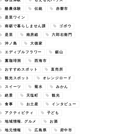
酪農体験
伝統
赤磐市
是里ワイン
南砺で暮らしません課
ゴボウ
是里
南房総
六郎右衛門
沖ノ島
大徳家
エディブルフラワー
鋸山
藁珈琲洞
西海市
おすすめスポット
直売所
観光スポット
オレンジロード
スイーツ
菊水
みかん
絶景
天塩町
観光
食事
お土産
インタビュー
アクティビティ
子ども
地域情報. グルメ
お酒
地元情報
広島県
府中市