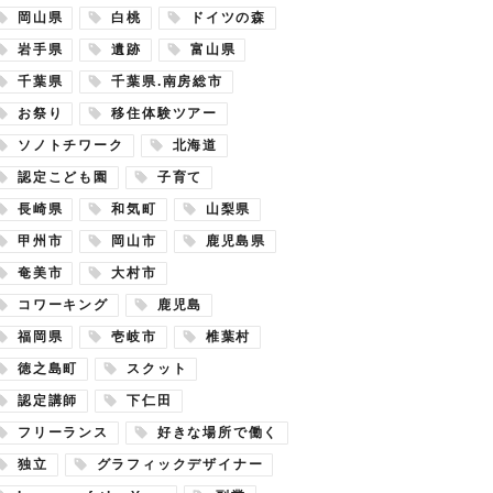
岡山県
白桃
ドイツの森
岩手県
遺跡
富山県
千葉県
千葉県.南房総市
お祭り
移住体験ツアー
ソノトチワーク
北海道
認定こども園
子育て
長崎県
和気町
山梨県
甲州市
岡山市
鹿児島県
奄美市
大村市
コワーキング
鹿児島
福岡県
壱岐市
椎葉村
徳之島町
スクット
認定講師
下仁田
フリーランス
好きな場所で働く
独立
グラフィックデザイナー