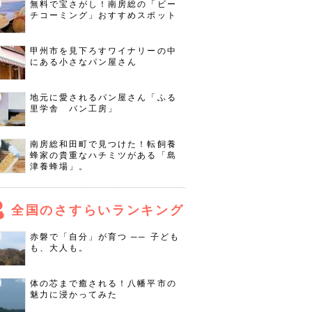
無料で宝さがし！南房総の「ビー
チコーミング」おすすめスポット
甲州市を見下ろすワイナリーの中
にある小さなパン屋さん
地元に愛されるパン屋さん「ふる
里学舎 パン工房」
南房総和田町で見つけた！転飼養
蜂家の貴重なハチミツがある「島
津養蜂場」。
全国のさすらいランキング
赤磐で「自分」が育つ ── 子ども
も、大人も。
体の芯まで癒される！八幡平市の
魅力に浸かってみた