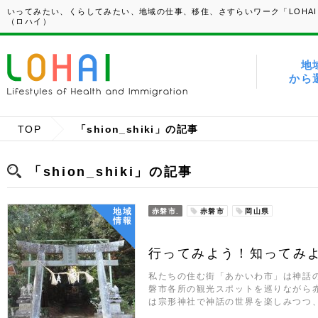
いってみたい、くらしてみたい、地域の仕事、移住、さすらいワーク「LOHAI
（ロハイ）
地
から
TOP
「shion_shiki」の記事
「shion_shiki」の記事
地域
赤磐市.
赤磐市
岡山県
情報
行ってみよう！知ってみ
私たちの住む街「あかいわ市」は神話
磐市各所の観光スポットを巡りながら
は宗形神社で神話の世界を楽しみつつ