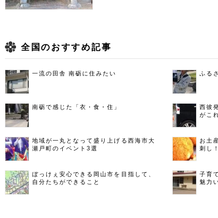
全国のおすすめ記事
一流の田舎 南砺に住みたい
ふる
南砺で感じた「衣・食・住」
西彼
がこ
地域が一丸となって盛り上げる西海市大
お土
瀬戸町のイベント3選
刺し
ぼっけぇ安心できる岡山市を目指して、
子育
自分たちができること
魅力