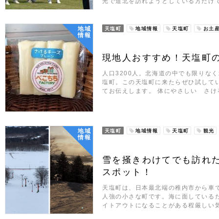
光で道北を訪れようとしている方だけ
地域
天塩町
地域情報
天塩町
お土
情報
現地人おすすめ！天塩町
人口3200人。北海道の中でも限りな
塩町。この天塩町に来たらぜひ試して
てお伝えします。 体にやさしい さけ
地域
天塩町
地域情報
天塩町
観光
情報
雪を掻きわけてでも訪れ
スポット！
天塩町は、日本最北端の稚内市から車で
人強の小さな町です。海に面している
イトアウトになることがある程厳しい気