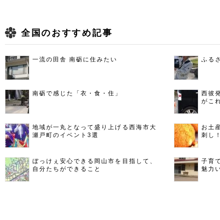
全国のおすすめ記事
一流の田舎 南砺に住みたい
ふる
南砺で感じた「衣・食・住」
西彼
がこ
地域が一丸となって盛り上げる西海市大
お土
瀬戸町のイベント3選
刺し
ぼっけぇ安心できる岡山市を目指して、
子育
自分たちができること
魅力