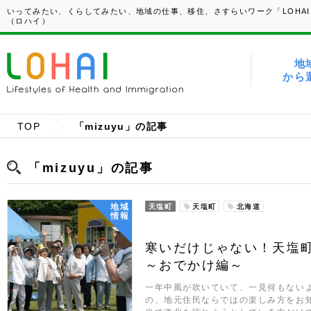
いってみたい、くらしてみたい、地域の仕事、移住、さすらいワーク「LOHAI
（ロハイ）
地
から
TOP
「mizuyu」の記事
「mizuyu」の記事
地域
天塩町
天塩町
北海道
情報
寒いだけじゃない！天塩
～おでかけ編～
一年中風が吹いていて、一見何もない
の、地元住民ならではの楽しみ方をお