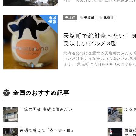
回は、大きな天塩川の流れと自然あふ
地域
天塩町
天塩町
北海道
情報
天塩町で絶対食べたい！
美味しいグルメ3選
北海道の北に位置する天塩町に来たら
いただけるような身も心も満たされる
ます。 天塩町は人口約3000人の小
全国のおすすめ記事
一流の田舎 南砺に住みたい
ふる
南砺で感じた「衣・食・住」
西彼
がこ