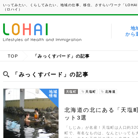
いってみたい、くらしてみたい、地域の仕事、移住、さすらいワーク「LOHAI
（ロハイ）
地
から
TOP
「みっくすバード」の記事
「みっくすバード」の記事
地域
天塩町
天塩町
北海道
情報
北海道の北にある「天塩
ット3選
「しじみ」が名産！天塩町は人口約32
町で、有名なものは、なんといっても