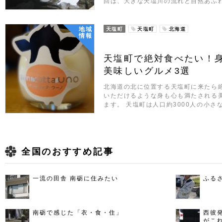
回は、大きな天塩川の流れと自然あふ
地域
天塩町
天塩町
北海道
情報
天塩町で絶対食べたい！
美味しいグルメ3選
北海道の北に位置する天塩町に来たら
いただけるような身も心も満たされる
ます。 天塩町は人口約3000人の小
全国のおすすめ記事
一流の田舎 南砺に住みたい
ふる
南砺で感じた「衣・食・住」
西彼
がこ