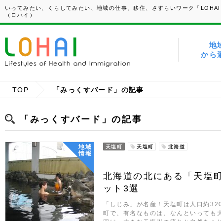
いってみたい、くらしてみたい、地域の仕事、移住、さすらいワーク「LOHAI
（ロハイ）
地
から
TOP
「みっくすバード」の記事
「みっくすバード」の記事
地域
天塩町
天塩町
北海道
情報
北海道の北にある「天塩
ット3選
「しじみ」が名産！天塩町は人口約32
町で、有名なものは、なんといっても