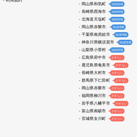
利用規約
岡山県和気町
地域情報
長崎県西海市
地域情報
北海道天塩町
地域情報
岡山県赤磐市.
地域情報
千葉県南房総市
地域情報
神奈川県横須賀市
地域情報
山梨県小菅村
地域情報
広島県府中市
さすらい
鹿児島県奄美市
さすらい
長崎県大村市
さすらい
群馬県下仁田町
さすらい
岡山県赤磐市
さすらい
福岡県柳川市
さすらい
岩手県八幡平市
さすらい
富山県南砺市
さすらい
宮城県女川町
さすらい