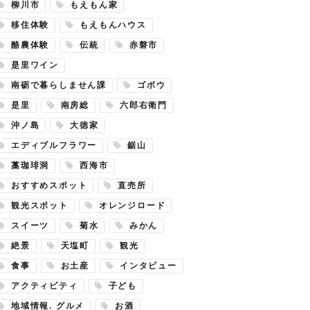
柳川市
もえもん家
移住体験
もえもんハウス
酪農体験
伝統
赤磐市
是里ワイン
南砺で暮らしません課
ゴボウ
是里
南房総
六郎右衛門
沖ノ島
大徳家
エディブルフラワー
鋸山
藁珈琲洞
西海市
おすすめスポット
直売所
観光スポット
オレンジロード
スイーツ
菊水
みかん
絶景
天塩町
観光
食事
お土産
インタビュー
アクティビティ
子ども
地域情報. グルメ
お酒