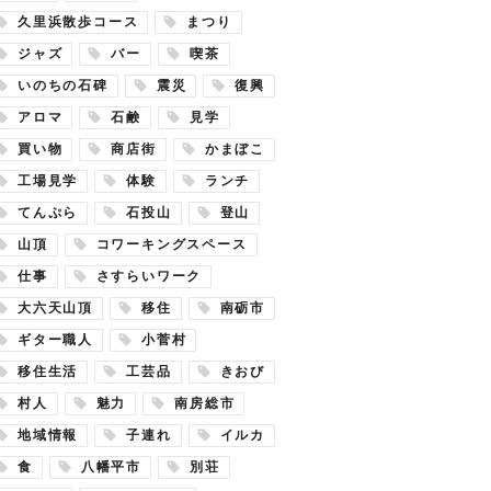
久里浜散歩コース
まつり
ジャズ
バー
喫茶
いのちの石碑
震災
復興
アロマ
石鹸
見学
買い物
商店街
かまぼこ
工場見学
体験
ランチ
てんぷら
石投山
登山
山頂
コワーキングスペース
仕事
さすらいワーク
大六天山頂
移住
南砺市
ギター職人
小菅村
移住生活
工芸品
きおび
村人
魅力
南房総市
地域情報
子連れ
イルカ
食
八幡平市
別荘