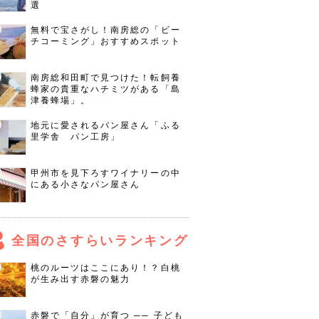
選
無料で宝さがし！南房総の「ビー
チコーミング」おすすめスポット
南房総和田町で見つけた！転飼養
蜂家の貴重なハチミツがある「島
津養蜂場」。
地元に愛されるパン屋さん「ふる
里学舎 パン工房」
甲州市を見下ろすワイナリーの中
にある小さなパン屋さん
全国のさすらいランキング
桃のルーツはここにあり！？白桃
が生み出す赤磐の魅力
赤磐で「自分」が育つ ── 子ども