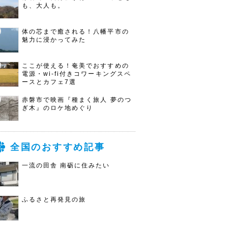
も、大人も。
体の芯まで癒される！八幡平市の
魅力に浸かってみた
ここが使える！奄美でおすすめの
電源・wi-fi付きコワーキングスペ
ースとカフェ7選
赤磐市で映画『種まく旅人 夢のつ
ぎ木』のロケ地めぐり
全国のおすすめ記事
一流の田舎 南砺に住みたい
ふるさと再発見の旅