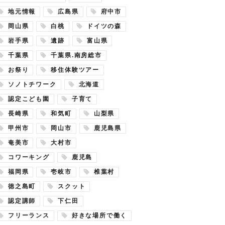
地元情報
広島県
府中市
岡山県
白桃
ドイツの森
岩手県
遺跡
富山県
千葉県
千葉県.南房総市
お祭り
移住体験ツアー
ソノトチワーク
北海道
認定こども園
子育て
長崎県
和気町
山梨県
甲州市
岡山市
鹿児島県
奄美市
大村市
コワーキング
鹿児島
福岡県
壱岐市
椎葉村
徳之島町
スクット
認定講師
下仁田
フリーランス
好きな場所で働く