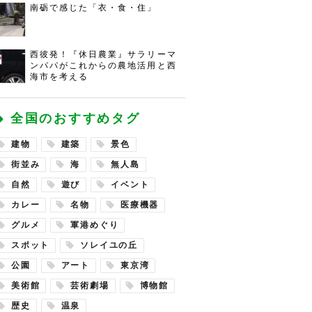
南砺で感じた「衣・食・住」
西彼発！『休日農業』サラリーマ
ンパパがこれからの農地活用と西
海市を考える
全国のおすすめタグ
建物
建築
景色
街並み
海
無人島
自然
遊び
イベント
カレー
名物
医療機器
グルメ
軍港めぐり
スポット
ソレイユの丘
公園
アート
東京湾
美術館
芸術劇場
博物館
歴史
温泉