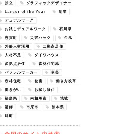
独立
グラフィックデザイナー
Lancer of the Year
副業
デュアルワーク
お試しデュアルワーク
石川県
志賀町
災害ハック
台風
外部人材活用
二拠点居住
人材不足
ダイワハウス
多拠点居住
森林住宅地
パラレルワーカー
奄美
森林住宅
被害
働き方改革
働きがい
お試し移住
福島県
南相馬市
地域
講師
市原市
熊本県
錦町