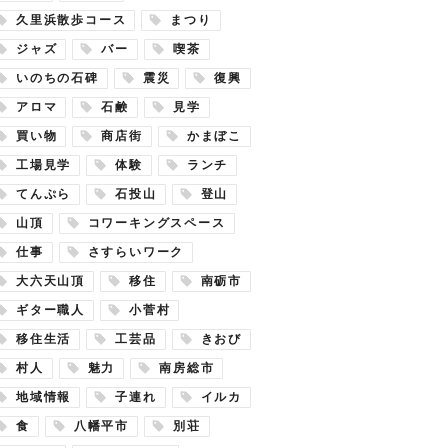
久里浜散歩コース
まつり
ジャズ
バー
喫茶
いのちの石碑
震災
復興
アロマ
石鹸
見学
買い物
商店街
かまぼこ
工場見学
体験
ランチ
てんぷら
石投山
登山
山頂
コワーキングスペース
仕事
さすらいワーク
大六天山頂
移住
南砺市
ギター職人
小菅村
移住生活
工芸品
きおび
村人
魅力
南房総市
地域情報
子連れ
イルカ
食
八幡平市
別荘