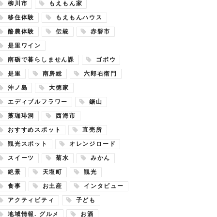
柳川市
もえもん家
移住体験
もえもんハウス
酪農体験
伝統
赤磐市
是里ワイン
南砺で暮らしません課
ゴボウ
是里
南房総
六郎右衛門
沖ノ島
大徳家
エディブルフラワー
鋸山
藁珈琲洞
西海市
おすすめスポット
直売所
観光スポット
オレンジロード
スイーツ
菊水
みかん
絶景
天塩町
観光
食事
お土産
インタビュー
アクティビティ
子ども
地域情報. グルメ
お酒