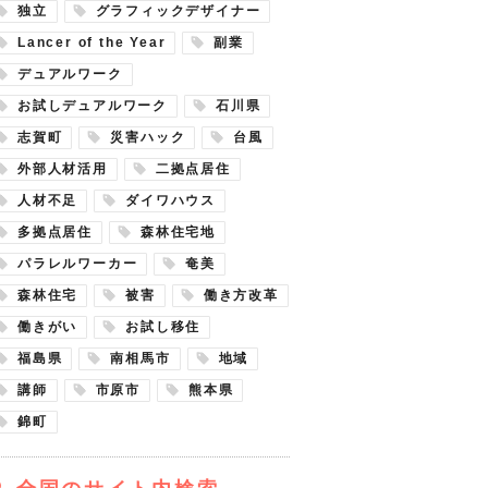
独立
グラフィックデザイナー
Lancer of the Year
副業
デュアルワーク
お試しデュアルワーク
石川県
志賀町
災害ハック
台風
外部人材活用
二拠点居住
人材不足
ダイワハウス
多拠点居住
森林住宅地
パラレルワーカー
奄美
森林住宅
被害
働き方改革
働きがい
お試し移住
福島県
南相馬市
地域
講師
市原市
熊本県
錦町