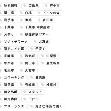
地元情報
広島県
府中市
岡山県
白桃
ドイツの森
岩手県
遺跡
富山県
千葉県
千葉県.南房総市
お祭り
移住体験ツアー
ソノトチワーク
北海道
認定こども園
子育て
長崎県
和気町
山梨県
甲州市
岡山市
鹿児島県
奄美市
大村市
コワーキング
鹿児島
福岡県
壱岐市
椎葉村
徳之島町
スクット
認定講師
下仁田
フリーランス
好きな場所で働く