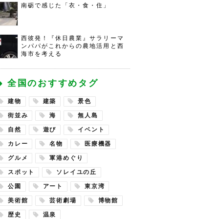
南砺で感じた「衣・食・住」
西彼発！『休日農業』サラリーマ
ンパパがこれからの農地活用と西
海市を考える
全国のおすすめタグ
建物
建築
景色
街並み
海
無人島
自然
遊び
イベント
カレー
名物
医療機器
グルメ
軍港めぐり
スポット
ソレイユの丘
公園
アート
東京湾
美術館
芸術劇場
博物館
歴史
温泉