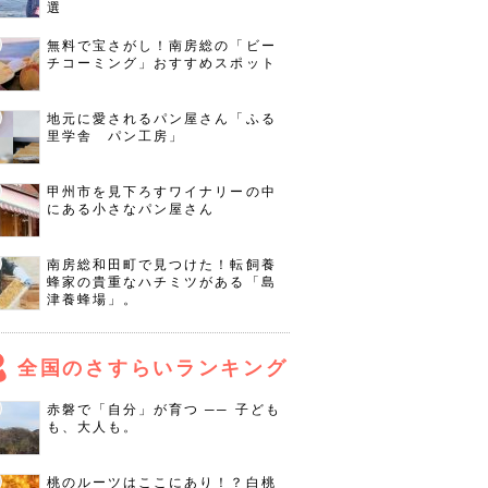
選
無料で宝さがし！南房総の「ビー
チコーミング」おすすめスポット
地元に愛されるパン屋さん「ふる
里学舎 パン工房」
甲州市を見下ろすワイナリーの中
にある小さなパン屋さん
南房総和田町で見つけた！転飼養
蜂家の貴重なハチミツがある「島
津養蜂場」。
全国のさすらいランキング
赤磐で「自分」が育つ ── 子ども
も、大人も。
桃のルーツはここにあり！？白桃