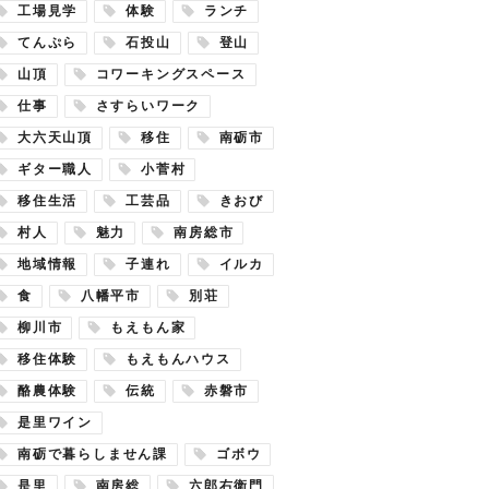
工場見学
体験
ランチ
てんぷら
石投山
登山
山頂
コワーキングスペース
仕事
さすらいワーク
大六天山頂
移住
南砺市
ギター職人
小菅村
移住生活
工芸品
きおび
村人
魅力
南房総市
地域情報
子連れ
イルカ
食
八幡平市
別荘
柳川市
もえもん家
移住体験
もえもんハウス
酪農体験
伝統
赤磐市
是里ワイン
南砺で暮らしません課
ゴボウ
是里
南房総
六郎右衛門