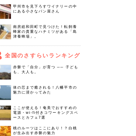
甲州市を見下ろすワイナリーの中
にある小さなパン屋さん
南房総和田町で見つけた！転飼養
蜂家の貴重なハチミツがある「島
津養蜂場」。
全国のさすらいランキング
赤磐で「自分」が育つ ── 子ども
も、大人も。
体の芯まで癒される！八幡平市の
魅力に浸かってみた
ここが使える！奄美でおすすめの
電源・wi-fi付きコワーキングスペ
ースとカフェ7選
桃のルーツはここにあり！？白桃
が生み出す赤磐の魅力