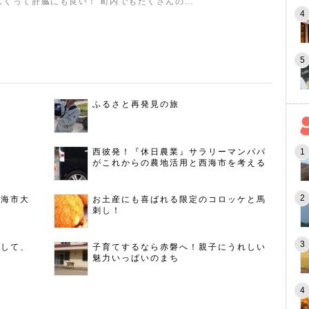
しくって肝臓にも良い！ 町内でもたくさんの…
ふるさと再発見の旅
西彼発！『休日農業』サラリーマンパパ
がこれからの農地活用と西海市を考える
西海市大
お土産にも喜ばれる限定のコロッケと馬
刺し！
指して、
子育てするなら赤磐へ！親子にうれしい
魅力いっぱいのまち