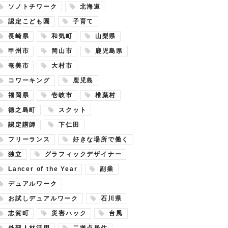
ソノトチワーク
北海道
認定こども園
子育て
長崎県
和気町
山梨県
甲州市
岡山市
鹿児島県
奄美市
大村市
コワーキング
鹿児島
福岡県
壱岐市
椎葉村
徳之島町
スクット
認定講師
下仁田
フリーランス
好きな場所で働く
独立
グラフィックデザイナー
Lancer of the Year
副業
デュアルワーク
お試しデュアルワーク
石川県
志賀町
災害ハック
台風
外部人材活用
二拠点居住