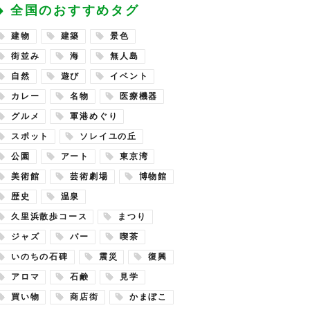
全国のおすすめタグ
建物
建築
景色
街並み
海
無人島
自然
遊び
イベント
カレー
名物
医療機器
グルメ
軍港めぐり
スポット
ソレイユの丘
公園
アート
東京湾
美術館
芸術劇場
博物館
歴史
温泉
久里浜散歩コース
まつり
ジャズ
バー
喫茶
いのちの石碑
震災
復興
アロマ
石鹸
見学
買い物
商店街
かまぼこ