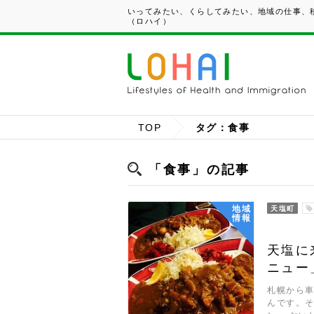
いってみたい、くらしてみたい、地域の仕事、移
（ロハイ）
TOP
タグ：食事
「食事」の記事
地域
天塩町
情報
天塩に
ニュー
札幌から
んです。