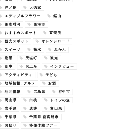
沖ノ島
大徳家
エディブルフラワー
鋸山
藁珈琲洞
西海市
おすすめスポット
直売所
観光スポット
オレンジロード
スイーツ
菊水
みかん
絶景
天塩町
観光
食事
お土産
インタビュー
アクティビティ
子ども
地域情報. グルメ
お酒
地元情報
広島県
府中市
岡山県
白桃
ドイツの森
岩手県
遺跡
富山県
千葉県
千葉県.南房総市
お祭り
移住体験ツアー