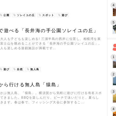
公園
ソレイユの丘
スポット
遊び
で遊べる「長井海の手公園ソレイユの丘」
大人も子どもも楽しめる! 三浦半島の西岸に位置し、相模湾を展
ら富士山を眺めることができる「長井海の手公園ソレイユの丘」。
大人も楽しめる遊戯施設が満載です…
遊び
自然
無人島
から行ける無人島「猿島」
浮かぶ無人島、「猿島」。横須賀から気軽に遊びに行ける有名スポ
てきました。BBQを楽しんだり、ビーチで泳いだりと、夏らし
できます。春は春で、フィッシング大会に参加するこ…