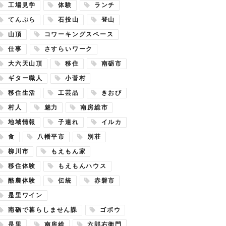
工場見学
体験
ランチ
てんぷら
石投山
登山
山頂
コワーキングスペース
仕事
さすらいワーク
大六天山頂
移住
南砺市
ギター職人
小菅村
移住生活
工芸品
きおび
村人
魅力
南房総市
地域情報
子連れ
イルカ
食
八幡平市
別荘
柳川市
もえもん家
移住体験
もえもんハウス
酪農体験
伝統
赤磐市
是里ワイン
南砺で暮らしません課
ゴボウ
是里
南房総
六郎右衛門