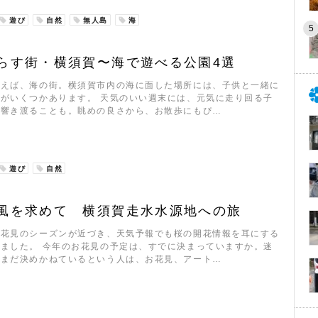
遊び
自然
無人島
海
らす街・横須賀〜海で遊べる公園4選
いえば、海の街。横須賀市内の海に面した場所には、子供と一緒に
がいくつかあります。 天気のいい週末には、元気に走り回る子
が響き渡ることも。眺めの良さから、お散歩にもぴ…
遊び
自然
風を求めて 横須賀走水水源地への旅
お花見のシーズンが近づき、天気予報でも桜の開花情報を耳にする
ました。 今年のお花見の予定は、すでに決まっていますか。迷
、まだ決めかねているという人は、お花見、アート…