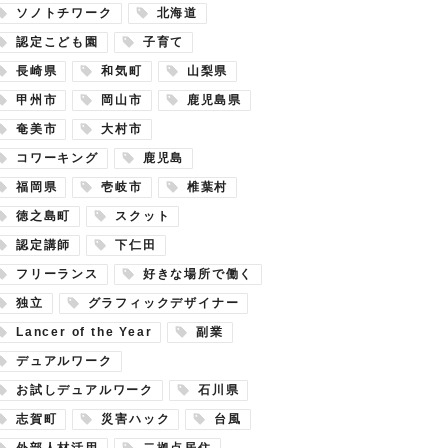
ソノトチワーク
北海道
認定こども園
子育て
長崎県
和気町
山梨県
甲州市
岡山市
鹿児島県
奄美市
大村市
コワーキング
鹿児島
福岡県
壱岐市
椎葉村
徳之島町
スクット
認定講師
下仁田
フリーランス
好きな場所で働く
独立
グラフィックデザイナー
Lancer of the Year
副業
デュアルワーク
お試しデュアルワーク
石川県
志賀町
災害ハック
台風
外部人材活用
二拠点居住