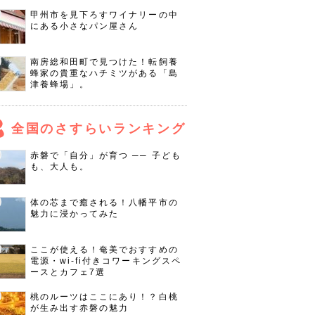
甲州市を見下ろすワイナリーの中
にある小さなパン屋さん
南房総和田町で見つけた！転飼養
蜂家の貴重なハチミツがある「島
津養蜂場」。
全国のさすらいランキング
赤磐で「自分」が育つ ── 子ども
も、大人も。
体の芯まで癒される！八幡平市の
魅力に浸かってみた
ここが使える！奄美でおすすめの
電源・wi-fi付きコワーキングスペ
ースとカフェ7選
桃のルーツはここにあり！？白桃
が生み出す赤磐の魅力