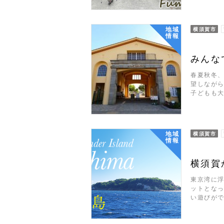
地域
横須賀市
情報
みんな
春夏秋冬、
望しなが
子どもも
地域
横須賀市
情報
横須賀
東京湾に
ットとなっ
い遊びが