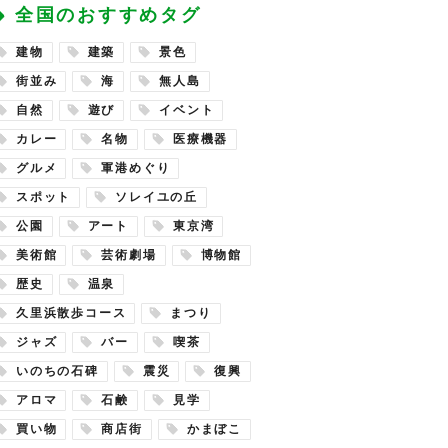
全国のおすすめタグ
建物
建築
景色
街並み
海
無人島
自然
遊び
イベント
カレー
名物
医療機器
グルメ
軍港めぐり
スポット
ソレイユの丘
公園
アート
東京湾
美術館
芸術劇場
博物館
歴史
温泉
久里浜散歩コース
まつり
ジャズ
バー
喫茶
いのちの石碑
震災
復興
アロマ
石鹸
見学
買い物
商店街
かまぼこ