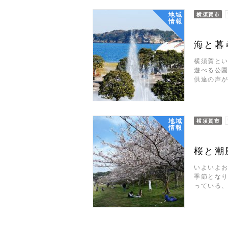
地域
横須賀市
情報
海と暮
横須賀と
遊べる公園
供達の声
地域
横須賀市
情報
桜と潮
いよいよ
季節となり
っている