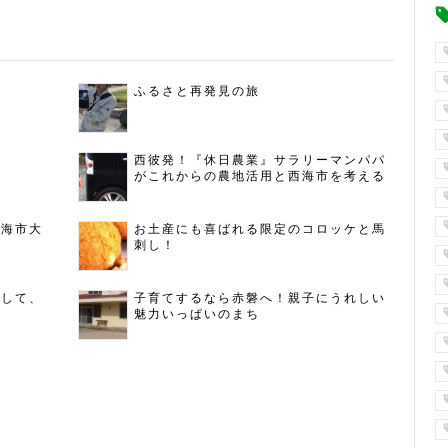
ふるさと再発見の旅
西彼発！『休日農業』サラリーマンパパ
がこれからの農地活用と西海市を考える
西海市大
お土産にも喜ばれる限定のコロッケと馬
刺し！
指して、
子育てするなら赤磐へ！親子にうれしい
魅力いっぱいのまち