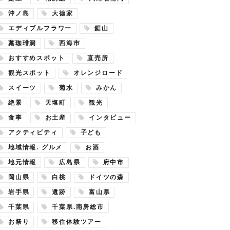
沖ノ島
大徳家
エディブルフラワー
鋸山
藁珈琲洞
西海市
おすすめスポット
直売所
観光スポット
オレンジロード
スイーツ
菊水
みかん
絶景
天塩町
観光
食事
お土産
インタビュー
アクティビティ
子ども
地域情報. グルメ
お酒
地元情報
広島県
府中市
岡山県
白桃
ドイツの森
岩手県
遺跡
富山県
千葉県
千葉県.南房総市
お祭り
移住体験ツアー