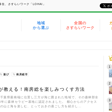
住、さすらいワーク「LOHAI」
地域
全国の
から選ぶ
さすらいワーク
遊び
南房総市
が教える！南房総を楽しみつくす方法
は千葉県最南端に位置し三方が海に囲まれた地域で、その森林部全
6年に森林セラピー基地に認定されました。 都心からのアクセス
しの山と海を楽しむ、とっておきの過ごし方を紹介し…