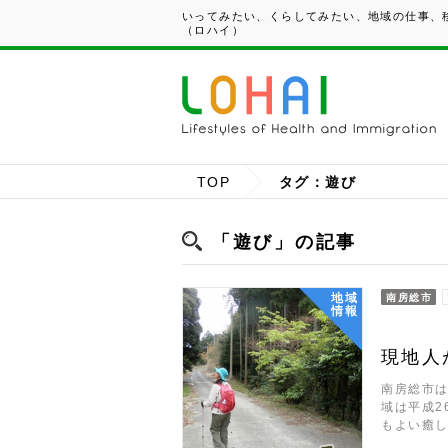
いってみたい、くらしてみたい、地域の仕事、移
（ロハイ）
TOP
タグ：遊び
「遊び」の記事
地域
南房総市
情報
現地人
南房総市
域は平成2
もよい癒