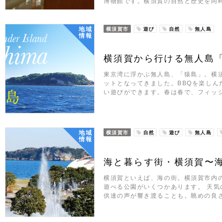
博物館です。横須賀の自然と歴史を同
地域
横須賀市
遊び
自然
無人島
情報
横須賀から行ける無人島
東京湾に浮かぶ無人島、「猿島」。横
ットとなってきました。BBQを楽しん
い遊びができます。春は春で、フィッ
地域
横須賀市
自然
遊び
無人島
情報
海と暮らす街・横須賀〜
横須賀といえば、海の街。横須賀市内
遊べる公園がいくつかあります。 天
供達の声が響き渡ることも。眺めの良