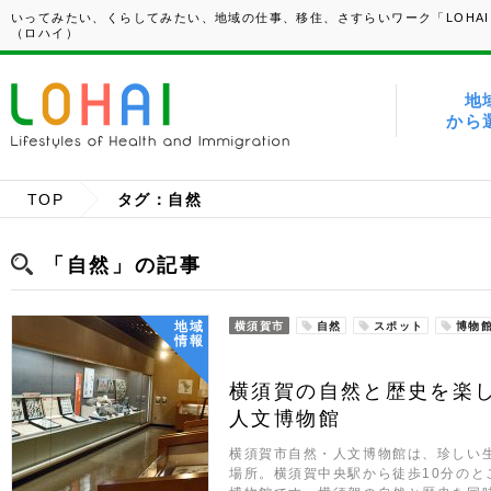
いってみたい、くらしてみたい、地域の仕事、移住、さすらいワーク「LOHAI
（ロハイ）
地
から
TOP
タグ：自然
「自然」の記事
地域
横須賀市
自然
スポット
博物
情報
横須賀の自然と歴史を楽
人文博物館
横須賀市自然・人文博物館は、珍しい
場所。横須賀中央駅から徒歩10分のと