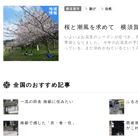
地域
横須賀市
遊び
自然
情報
桜と潮風を求めて 横須
いよいよお花見のシーズンが近づき、
季節となりました。 今年のお花見の
っている、まだ決めかねているという
全国のおすすめ記事
一流の田舎 南砺に住みたい
ふる
南砺で感じた「衣・食・住」
西彼
がこ