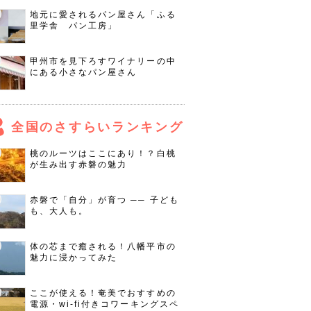
地元に愛されるパン屋さん「ふる
里学舎 パン工房」
甲州市を見下ろすワイナリーの中
にある小さなパン屋さん
全国のさすらいランキング
桃のルーツはここにあり！？白桃
が生み出す赤磐の魅力
赤磐で「自分」が育つ ── 子ども
も、大人も。
体の芯まで癒される！八幡平市の
魅力に浸かってみた
ここが使える！奄美でおすすめの
電源・wi-fi付きコワーキングスペ