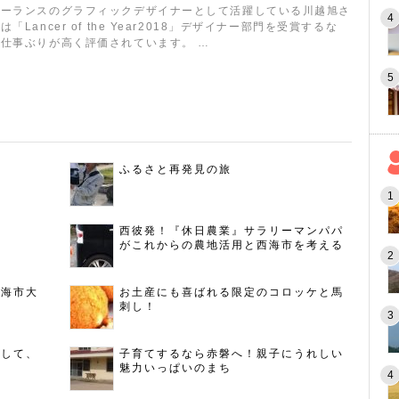
リーランスのグラフィックデザイナーとして活躍している川越旭さ
「Lancer of the Year2018」デザイナー部門を受賞するな
仕事ぶりが高く評価されています。 …
ふるさと再発見の旅
西彼発！『休日農業』サラリーマンパパ
がこれからの農地活用と西海市を考える
西海市大
お土産にも喜ばれる限定のコロッケと馬
刺し！
指して、
子育てするなら赤磐へ！親子にうれしい
魅力いっぱいのまち