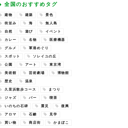
全国のおすすめタグ
建物
建築
景色
街並み
海
無人島
自然
遊び
イベント
カレー
名物
医療機器
グルメ
軍港めぐり
スポット
ソレイユの丘
公園
アート
東京湾
美術館
芸術劇場
博物館
歴史
温泉
久里浜散歩コース
まつり
ジャズ
バー
喫茶
いのちの石碑
震災
復興
アロマ
石鹸
見学
買い物
商店街
かまぼこ