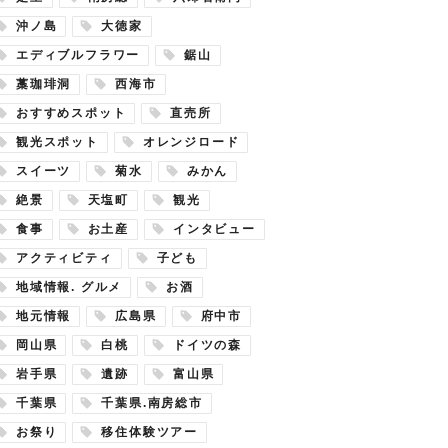
沖ノ島
大徳家
エディブルフラワー
鋸山
藁珈琲洞
西海市
おすすめスポット
直売所
観光スポット
オレンジロード
スイーツ
菊水
みかん
絶景
天塩町
観光
食事
お土産
インタビュー
アクティビティ
子ども
地域情報. グルメ
お酒
地元情報
広島県
府中市
岡山県
白桃
ドイツの森
岩手県
遺跡
富山県
千葉県
千葉県.南房総市
お祭り
移住体験ツアー