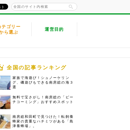
カテゴリー
運営目的
から選ぶ
全国の記事ランキング
家族で海遊び！シュノーケリン
グ、磯遊びもできる南房総の海３
選
無料で宝さがし！南房総の「ビー
チコーミング」おすすめスポット
南房総和田町で見つけた！転飼養
蜂家の貴重なハチミツがある「島
津養蜂場」。