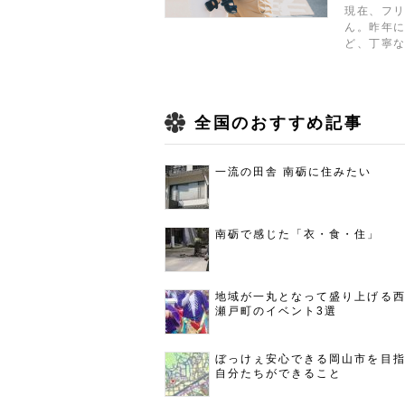
現在、フ
ん。昨年には
ど、丁寧な
全国のおすすめ記事
一流の田舎 南砺に住みたい
南砺で感じた「衣・食・住」
地域が一丸となって盛り上げる
瀬戸町のイベント3選
ぼっけぇ安心できる岡山市を目
自分たちができること