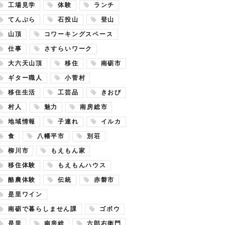
工場見学
体験
ランチ
てんぷら
石投山
登山
山頂
コワーキングスペース
仕事
さすらいワーク
大六天山頂
移住
南砺市
ギター職人
小菅村
移住生活
工芸品
きおび
村人
魅力
南房総市
地域情報
子連れ
イルカ
食
八幡平市
別荘
柳川市
もえもん家
移住体験
もえもんハウス
酪農体験
伝統
赤磐市
是里ワイン
南砺で暮らしません課
ゴボウ
是里
南房総
六郎右衛門