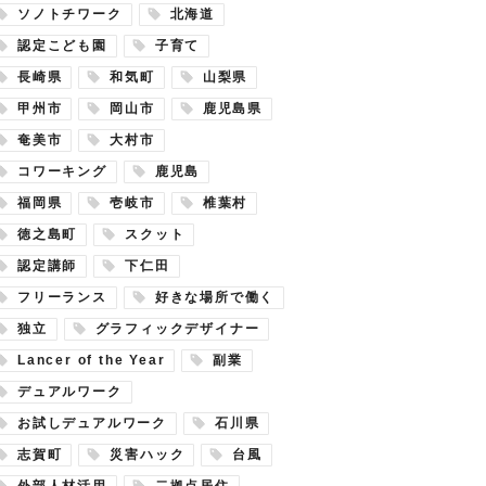
ソノトチワーク
北海道
認定こども園
子育て
長崎県
和気町
山梨県
甲州市
岡山市
鹿児島県
奄美市
大村市
コワーキング
鹿児島
福岡県
壱岐市
椎葉村
徳之島町
スクット
認定講師
下仁田
フリーランス
好きな場所で働く
独立
グラフィックデザイナー
Lancer of the Year
副業
デュアルワーク
お試しデュアルワーク
石川県
志賀町
災害ハック
台風
外部人材活用
二拠点居住