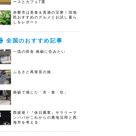
ースとカフェ7選
赤磐市は美食＆美酒の宝庫！現地
民おすすめのグルメとお試し暮ら
しをレポート
全国のおすすめ記事
一流の田舎 南砺に住みたい
ふるさと再発見の旅
南砺で感じた「衣・食・住」
西彼発！『休日農業』サラリーマ
ンパパがこれからの農地活用と西
海市を考える