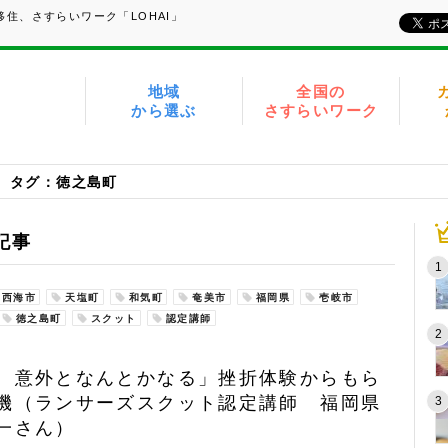
住、さすらいワーク「LOHAI」
地域
全国の
から選ぶ
さすらいワーク
タグ：徳之島町
記事
西海市
天塩町
和気町
奄美市
福岡県
壱岐市
徳之島町
スクット
認定講師
、意外となんとかなる」挫折体験からもら
機（ランサーズスクット認定講師 福岡県
一さん）