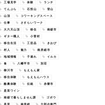
工場見学
体験
ランチ
てんぷら
石投山
登山
山頂
コワーキングスペース
仕事
さすらいワーク
大六天山頂
移住
南砺市
ギター職人
小菅村
移住生活
工芸品
きおび
村人
魅力
南房総市
地域情報
子連れ
イルカ
食
八幡平市
別荘
柳川市
もえもん家
移住体験
もえもんハウス
酪農体験
伝統
赤磐市
是里ワイン
南砺で暮らしません課
ゴボウ
是里
南房総
六郎右衛門