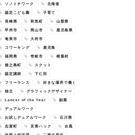
ソノトチワーク
北海道
認定こども園
子育て
長崎県
和気町
山梨県
甲州市
岡山市
鹿児島県
奄美市
大村市
コワーキング
鹿児島
福岡県
壱岐市
椎葉村
徳之島町
スクット
認定講師
下仁田
フリーランス
好きな場所で働く
独立
グラフィックデザイナー
Lancer of the Year
副業
デュアルワーク
お試しデュアルワーク
石川県
志賀町
災害ハック
台風
外部人材活用
二拠点居住