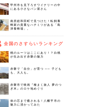
甲州市を見下ろすワイナリーの中
にある小さなパン屋さん
南房総和田町で見つけた！転飼養
蜂家の貴重なハチミツがある「島
津養蜂場」。
全国のさすらいランキング
桃のルーツはここにあり！？白桃
が生み出す赤磐の魅力
赤磐で「自分」が育つ ── 子ども
も、大人も。
赤磐市で映画『種まく旅人 夢のつ
ぎ木』のロケ地めぐり
体の芯まで癒される！八幡平市の
魅力に浸かってみた