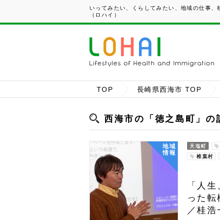
いってみたい、くらしてみたい、地域の仕事、移
（ロハイ）
TOP
長崎県西海市 TOP
西海市の「徳之島町」の
地域
天塩町
情報
椎葉村
「人生
った転
／桂浩