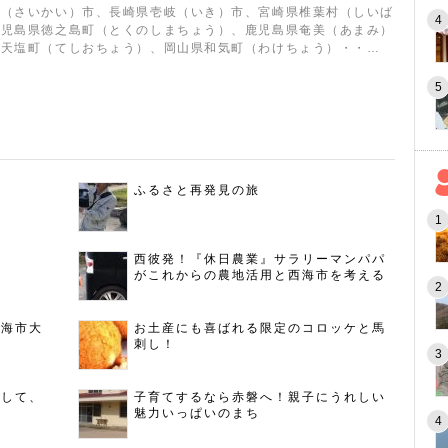
海（さいかい）市、長崎県壱岐（いき）市、宮崎県椎葉村（しいば
鹿児島県徳之島町（とくのしまちょう）、鹿児島県奄美（あまみ）
道天塩町（てしおちょう）、岡山県和気町（わけちょう）・・…
ふるさと再発見の旅
西彼発！『休日農業』サラリーマンパパ
がこれからの農地活用と西海市を考える
西海市大
お土産にも喜ばれる限定のコロッケと馬
刺し！
指して、
子育てするなら赤磐へ！親子にうれしい
魅力いっぱいのまち