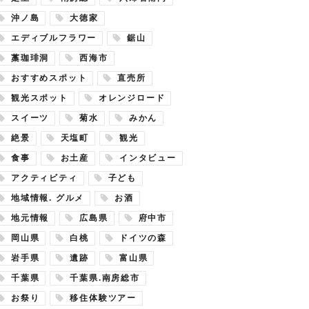
沖ノ島
大徳家
エディブルフラワー
鋸山
藁珈琲洞
西海市
おすすめスポット
直売所
観光スポット
オレンジロード
スイーツ
菊水
みかん
絶景
天塩町
観光
食事
お土産
インタビュー
アクティビティ
子ども
地域情報. グルメ
お酒
地元情報
広島県
府中市
岡山県
白桃
ドイツの森
岩手県
遺跡
富山県
千葉県
千葉県.南房総市
お祭り
移住体験ツアー