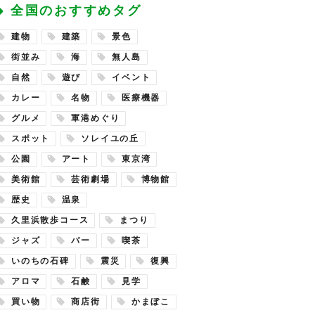
全国のおすすめタグ
建物
建築
景色
街並み
海
無人島
自然
遊び
イベント
カレー
名物
医療機器
グルメ
軍港めぐり
スポット
ソレイユの丘
公園
アート
東京湾
美術館
芸術劇場
博物館
歴史
温泉
久里浜散歩コース
まつり
ジャズ
バー
喫茶
いのちの石碑
震災
復興
アロマ
石鹸
見学
買い物
商店街
かまぼこ