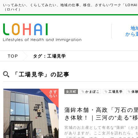
いってみたい、くらしてみたい、地域の仕事、移住、さすらいワーク「LOHAI
（ロハイ）
地
から
TOP
タグ：工場見学
「工場見学」の記事
さす
女川町
かまぼこ
工場見学
体
らい
蒲鉾本舗・高政「万石の
き体験！｜三河の“走る”移住
宮城のお土産として有名な“蒲鉾”（か
がありますが、ここ女川を訪れたら、