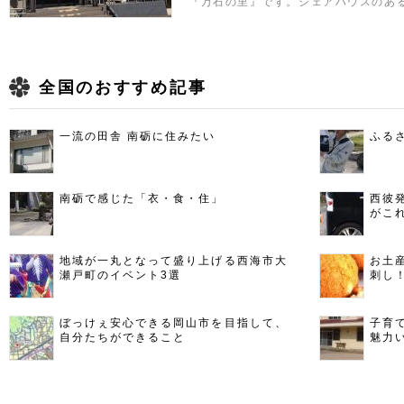
『万石の里』です。シェアハウスのあ
全国のおすすめ記事
一流の田舎 南砺に住みたい
ふる
南砺で感じた「衣・食・住」
西彼
がこ
地域が一丸となって盛り上げる西海市大
お土
瀬戸町のイベント3選
刺し
ぼっけぇ安心できる岡山市を目指して、
子育
自分たちができること
魅力