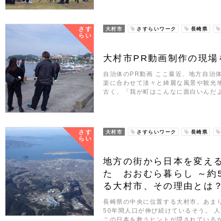
さす
大村市
さすらいワーク
長崎県
らい
大村市PR動画制作の現場
自治体のPR動画 ここ最近、地方自治
楽に合わせて淡々と綺麗な風景や観光
古く、「我が町はこんなに面白いんだ
さす
大村市
さすらいワーク
長崎県
らい
地方の街から日本を変え
た おおむら暮らし ～約
る大村市、その理由とは
長崎県の中央に位置する大村市。あま
50年間人口が伸び続けているそう。 
この日本を救うヒントが隠されている