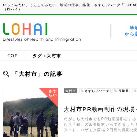
いってみたい、くらしてみたい、地域の仕事、移住、さすらいワーク「LOHAI
（ロハイ）
地
から
TOP
タグ：大村市
「大村市」の記事
さす
大村市
さすらいワーク
長崎県
らい
大村市PR動画制作の現場
わがまち大村市でもPR動画撮影をす
むら「初」の密着取材いってきました！
タート。ロザモタ広場 2日目の撮影は