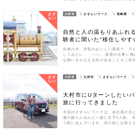
さす
大村市
さすらいワーク
長崎県
らい
自然と人の温もりあふれ
験者に聞いた“移住しやす
自然の中、空気のおいしい環境で、子
してみたい ――。 保育の仕事に携
な願いをかなえる街があることをご存
さす
大村市
大村市
さすらいワーク
らい
大村市にUターンしたい
旅に行ってきました
今回のさすらいワークは、会社員の夫は
歳の娘ちんねんと一緒に女子3人旅。 
う町に住んでいます。目の前には海と