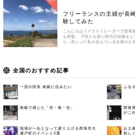
らい
フリーランスの主婦が長
験してみた
こんにちは！イラストレーターで漫画家
も終盤。 子供たち若い世代が結婚を
ら…高いっ!! 私の住んでいる京都の土
全国のおすすめ記事
一流の田舎 南砺に住みたい
ふる
南砺で感じた「衣・食・住」
西彼
がこ
地域が一丸となって盛り上げる西海市大
お土
瀬戸町のイベント3選
刺し