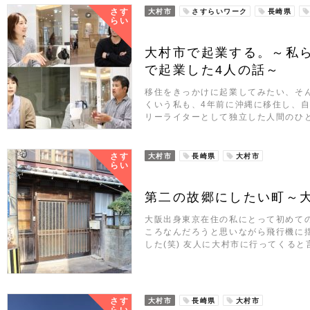
さす
大村市
さすらいワーク
長崎県
らい
大村市で起業する。～私
で起業した4人の話～
移住をきっかけに起業してみたい、そ
くいう私も、4年前に沖縄に移住し、
リーライターとして独立した人間のひ
さす
大村市
長崎県
大村市
らい
第二の故郷にしたい町～
大阪出身東京在住の私にとって初めて
ころなんだろうと思いながら飛行機に
した(笑) 友人に大村市に行ってくると
さす
大村市
長崎県
大村市