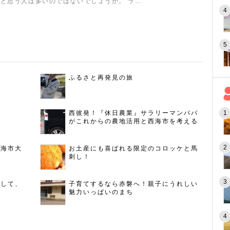
と思う人は多いのではないでしょうか。 ラ…
ふるさと再発見の旅
西彼発！『休日農業』サラリーマンパパ
がこれからの農地活用と西海市を考える
西海市大
お土産にも喜ばれる限定のコロッケと馬
刺し！
指して、
子育てするなら赤磐へ！親子にうれしい
魅力いっぱいのまち