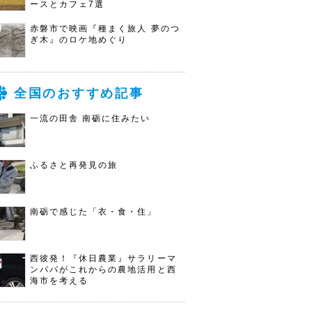
ースとカフェ7選
赤磐市で映画『種まく旅人 夢のつ
ぎ木』のロケ地めぐり
全国のおすすめ記事
一流の田舎 南砺に住みたい
ふるさと再発見の旅
南砺で感じた「衣・食・住」
西彼発！『休日農業』サラリーマ
ンパパがこれからの農地活用と西
海市を考える