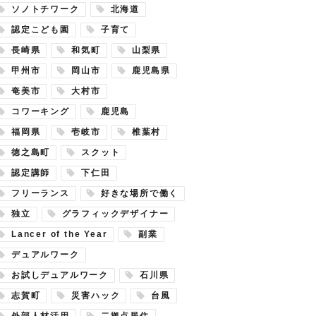
ソノトチワーク
北海道
認定こども園
子育て
長崎県
和気町
山梨県
甲州市
岡山市
鹿児島県
奄美市
大村市
コワーキング
鹿児島
福岡県
壱岐市
椎葉村
徳之島町
スクット
認定講師
下仁田
フリーランス
好きな場所で働く
独立
グラフィックデザイナー
Lancer of the Year
副業
デュアルワーク
お試しデュアルワーク
石川県
志賀町
災害ハック
台風
外部人材活用
二拠点居住