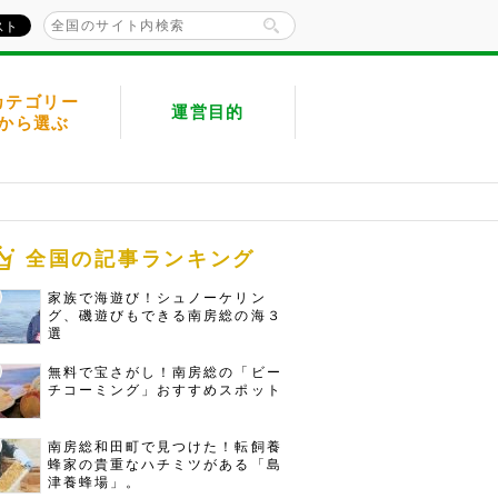
カテゴリー
運営目的
から選ぶ
全国の記事ランキング
家族で海遊び！シュノーケリン
グ、磯遊びもできる南房総の海３
選
無料で宝さがし！南房総の「ビー
チコーミング」おすすめスポット
南房総和田町で見つけた！転飼養
蜂家の貴重なハチミツがある「島
津養蜂場」。