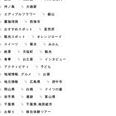
沖ノ島
大徳家
エディブルフラワー
鋸山
藁珈琲洞
西海市
おすすめスポット
直売所
観光スポット
オレンジロード
スイーツ
菊水
みかん
絶景
天塩町
観光
食事
お土産
インタビュー
アクティビティ
子ども
地域情報. グルメ
お酒
地元情報
広島県
府中市
岡山県
白桃
ドイツの森
岩手県
遺跡
富山県
千葉県
千葉県.南房総市
お祭り
移住体験ツアー