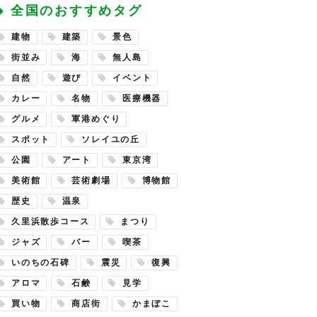
全国のおすすめタグ
建物
建築
景色
街並み
海
無人島
自然
遊び
イベント
カレー
名物
医療機器
グルメ
軍港めぐり
スポット
ソレイユの丘
公園
アート
東京湾
美術館
芸術劇場
博物館
歴史
温泉
久里浜散歩コース
まつり
ジャズ
バー
喫茶
いのちの石碑
震災
復興
アロマ
石鹸
見学
買い物
商店街
かまぼこ