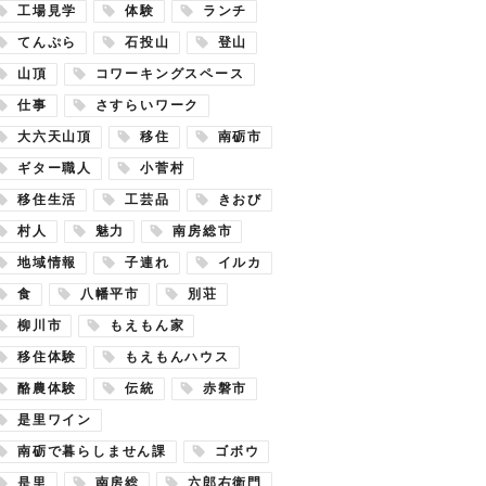
工場見学
体験
ランチ
てんぷら
石投山
登山
山頂
コワーキングスペース
仕事
さすらいワーク
大六天山頂
移住
南砺市
ギター職人
小菅村
移住生活
工芸品
きおび
村人
魅力
南房総市
地域情報
子連れ
イルカ
食
八幡平市
別荘
柳川市
もえもん家
移住体験
もえもんハウス
酪農体験
伝統
赤磐市
是里ワイン
南砺で暮らしません課
ゴボウ
是里
南房総
六郎右衛門