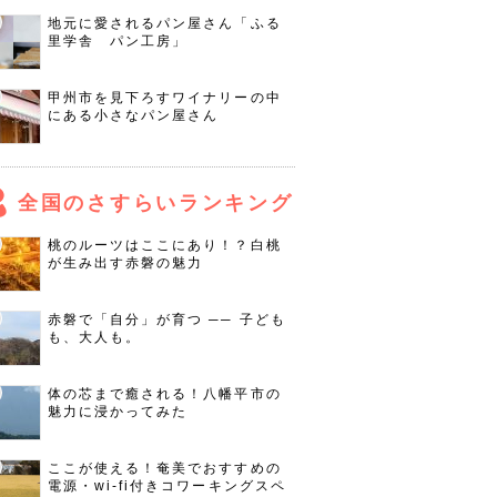
地元に愛されるパン屋さん「ふる
里学舎 パン工房」
甲州市を見下ろすワイナリーの中
にある小さなパン屋さん
全国のさすらいランキング
桃のルーツはここにあり！？白桃
が生み出す赤磐の魅力
赤磐で「自分」が育つ ── 子ども
も、大人も。
体の芯まで癒される！八幡平市の
魅力に浸かってみた
ここが使える！奄美でおすすめの
電源・wi-fi付きコワーキングスペ