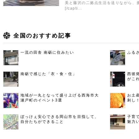
美と藤沢の二拠点生活を送りながら、
[/capti…
全国のおすすめ記事
一流の田舎 南砺に住みたい
ふる
南砺で感じた「衣・食・住」
西彼
がこ
地域が一丸となって盛り上げる西海市大
お土
瀬戸町のイベント3選
刺し
ぼっけぇ安心できる岡山市を目指して、
子育
自分たちができること
魅力