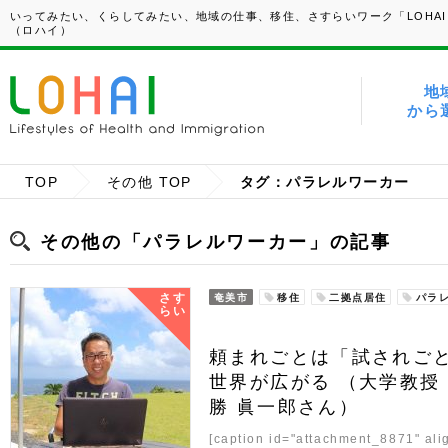
いってみたい、くらしてみたい、地域の仕事、移住、さすらいワーク「LOHAI
（ロハイ）
地
から
TOP
その他 TOP
タグ：パラレルワーカー
その他の「パラレルワーカー」の記事
さす
奄美市
移住
二拠点居住
パラ
らい
頼まれごとは「試されご
世界が広がる （大学教授
勝 眞一郎さん）
[caption id="attachment_8871" ali