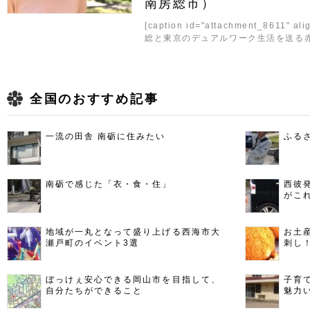
南房総市）
[caption id="attachment_8611" al
総と東京のデュアルワーク生活を送る赤川美幸
全国のおすすめ記事
一流の田舎 南砺に住みたい
ふる
南砺で感じた「衣・食・住」
西彼
がこ
地域が一丸となって盛り上げる西海市大
お土
瀬戸町のイベント3選
刺し
ぼっけぇ安心できる岡山市を目指して、
子育
自分たちができること
魅力