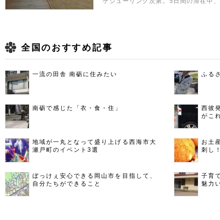
ケジューリング次第。5日間の滞在中
全国のおすすめ記事
一流の田舎 南砺に住みたい
ふる
南砺で感じた「衣・食・住」
西彼
がこ
地域が一丸となって盛り上げる西海市大
お土
瀬戸町のイベント3選
刺し
ぼっけぇ安心できる岡山市を目指して、
子育
自分たちができること
魅力