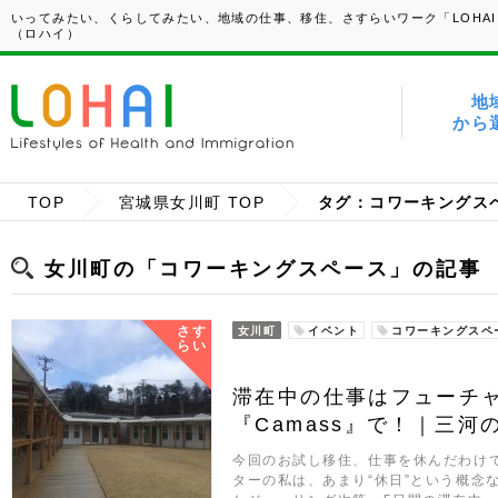
いってみたい、くらしてみたい、地域の仕事、移住、さすらいワーク「LOHAI
（ロハイ）
地
から
TOP
宮城県女川町 TOP
タグ：コワーキングス
女川町の「コワーキングスペース」の記事
さす
女川町
イベント
コワーキングスペ
らい
滞在中の仕事はフューチ
『Camass』で！｜三河の“
今回のお試し移住、仕事を休んだわけ
ターの私は、あまり“休日”という概念