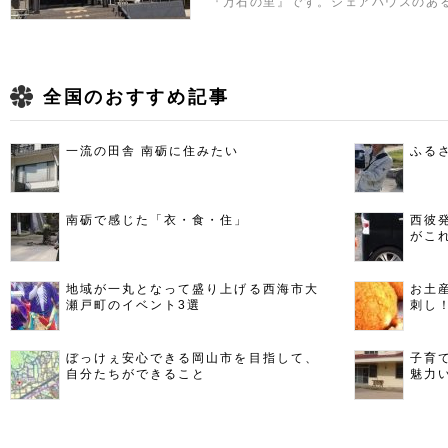
『万石の里』です。シェアハウスのあ
全国のおすすめ記事
一流の田舎 南砺に住みたい
ふる
南砺で感じた「衣・食・住」
西彼
がこ
地域が一丸となって盛り上げる西海市大
お土
瀬戸町のイベント3選
刺し
ぼっけぇ安心できる岡山市を目指して、
子育
自分たちができること
魅力