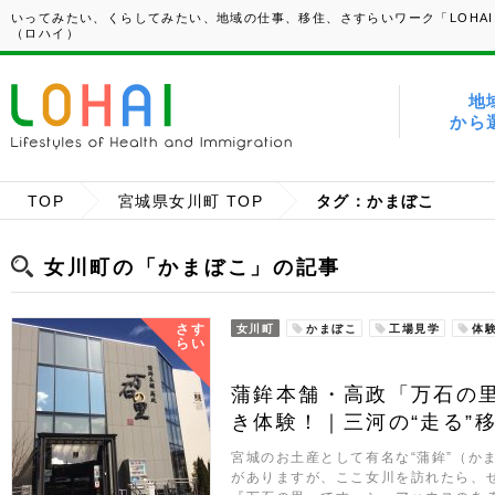
いってみたい、くらしてみたい、地域の仕事、移住、さすらいワーク「LOHAI
（ロハイ）
地
から
TOP
宮城県女川町 TOP
タグ：かまぼこ
女川町の「かまぼこ」の記事
さす
女川町
かまぼこ
工場見学
体
らい
蒲鉾本舗・高政「万石の
き体験！｜三河の“走る”移住
宮城のお土産として有名な“蒲鉾”（か
がありますが、ここ女川を訪れたら、