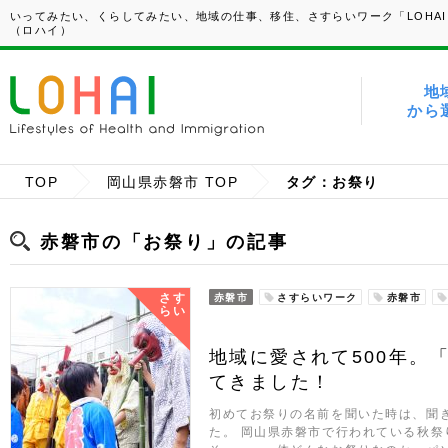
いってみたい、くらしてみたい、地域の仕事、移住、さすらいワーク「LOHAI
（ロハイ）
地
から
TOP
岡山県赤磐市 TOP
タグ：お祭り
赤磐市の「お祭り」の記事
さす
赤磐市
さすらいワーク
赤磐市
らい
地域に愛されて500年。
てきました！
初めてお祭りの名前を聞いた時は、聞
た。 岡山県赤磐市で行われている秋祭