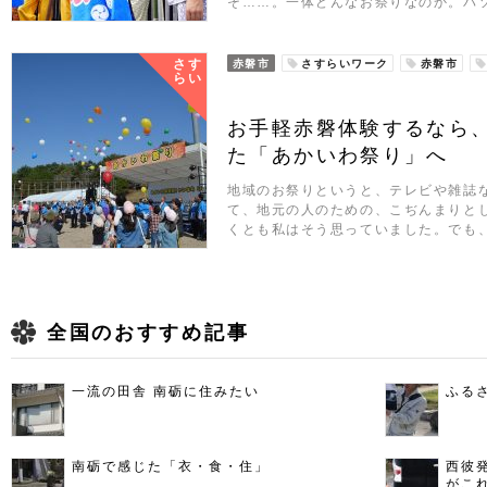
そ……。一体どんなお祭りなのか。パ
さす
赤磐市
さすらいワーク
赤磐市
らい
お手軽赤磐体験するなら
た「あかいわ祭り」へ
地域のお祭りというと、テレビや雑誌
て、地元の人のための、こぢんまりと
くとも私はそう思っていました。でも
全国のおすすめ記事
一流の田舎 南砺に住みたい
ふる
南砺で感じた「衣・食・住」
西彼
がこ