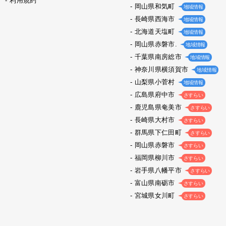
利用規約
岡山県和気町
地域情報
長崎県西海市
地域情報
北海道天塩町
地域情報
岡山県赤磐市.
地域情報
千葉県南房総市
地域情報
神奈川県横須賀市
地域情報
山梨県小菅村
地域情報
広島県府中市
さすらい
鹿児島県奄美市
さすらい
長崎県大村市
さすらい
群馬県下仁田町
さすらい
岡山県赤磐市
さすらい
福岡県柳川市
さすらい
岩手県八幡平市
さすらい
富山県南砺市
さすらい
宮城県女川町
さすらい