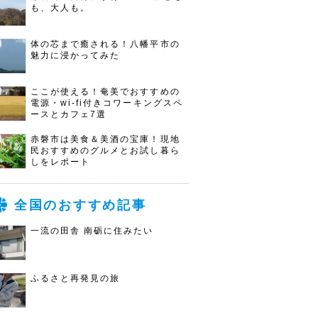
も、大人も。
体の芯まで癒される！八幡平市の
魅力に浸かってみた
ここが使える！奄美でおすすめの
電源・wi-fi付きコワーキングスペ
ースとカフェ7選
赤磐市は美食＆美酒の宝庫！現地
民おすすめのグルメとお試し暮ら
しをレポート
全国のおすすめ記事
一流の田舎 南砺に住みたい
ふるさと再発見の旅