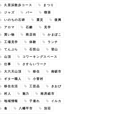
久里浜散歩コース
まつり
ジャズ
バー
喫茶
いのちの石碑
震災
復興
アロマ
石鹸
見学
買い物
商店街
かまぼこ
工場見学
体験
ランチ
てんぷら
石投山
登山
山頂
コワーキングスペース
仕事
さすらいワーク
大六天山頂
移住
南砺市
ギター職人
小菅村
移住生活
工芸品
きおび
村人
魅力
南房総市
地域情報
子連れ
イルカ
食
八幡平市
別荘