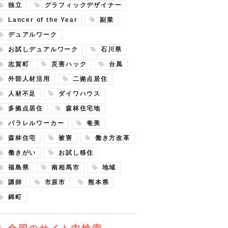
独立
グラフィックデザイナー
Lancer of the Year
副業
デュアルワーク
お試しデュアルワーク
石川県
志賀町
災害ハック
台風
外部人材活用
二拠点居住
人材不足
ダイワハウス
多拠点居住
森林住宅地
パラレルワーカー
奄美
森林住宅
被害
働き方改革
働きがい
お試し移住
福島県
南相馬市
地域
講師
市原市
熊本県
錦町