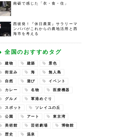
南砺で感じた「衣・食・住」
西彼発！『休日農業』サラリーマ
ンパパがこれからの農地活用と西
海市を考える
全国のおすすめタグ
建物
建築
景色
街並み
海
無人島
自然
遊び
イベント
カレー
名物
医療機器
グルメ
軍港めぐり
スポット
ソレイユの丘
公園
アート
東京湾
美術館
芸術劇場
博物館
歴史
温泉