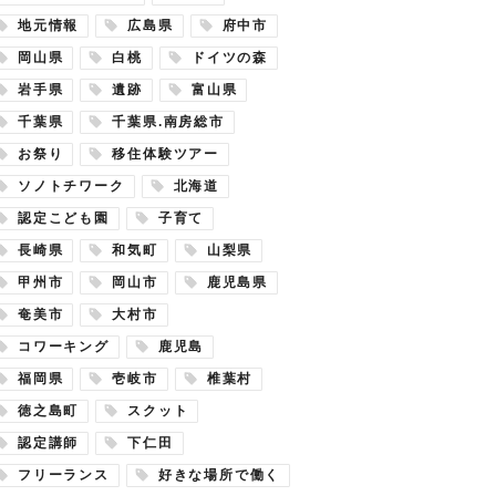
地元情報
広島県
府中市
岡山県
白桃
ドイツの森
岩手県
遺跡
富山県
千葉県
千葉県.南房総市
お祭り
移住体験ツアー
ソノトチワーク
北海道
認定こども園
子育て
長崎県
和気町
山梨県
甲州市
岡山市
鹿児島県
奄美市
大村市
コワーキング
鹿児島
福岡県
壱岐市
椎葉村
徳之島町
スクット
認定講師
下仁田
フリーランス
好きな場所で働く