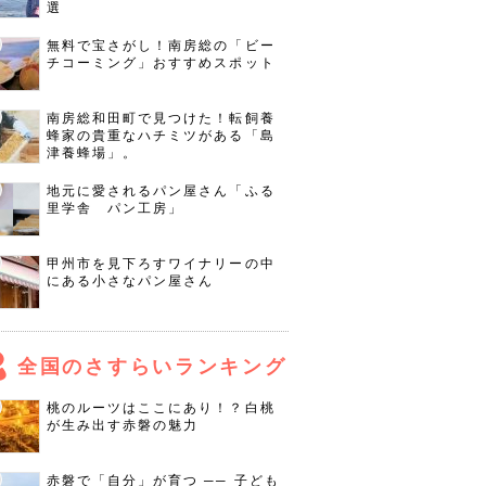
選
無料で宝さがし！南房総の「ビー
チコーミング」おすすめスポット
南房総和田町で見つけた！転飼養
蜂家の貴重なハチミツがある「島
津養蜂場」。
地元に愛されるパン屋さん「ふる
里学舎 パン工房」
甲州市を見下ろすワイナリーの中
にある小さなパン屋さん
全国のさすらいランキング
桃のルーツはここにあり！？白桃
が生み出す赤磐の魅力
赤磐で「自分」が育つ ── 子ども