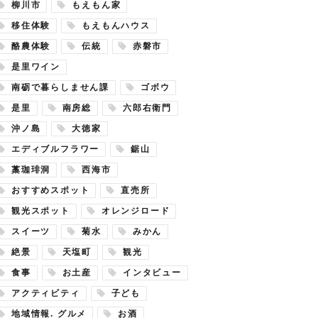
柳川市
もえもん家
移住体験
もえもんハウス
酪農体験
伝統
赤磐市
是里ワイン
南砺で暮らしません課
ゴボウ
是里
南房総
六郎右衛門
沖ノ島
大徳家
エディブルフラワー
鋸山
藁珈琲洞
西海市
おすすめスポット
直売所
観光スポット
オレンジロード
スイーツ
菊水
みかん
絶景
天塩町
観光
食事
お土産
インタビュー
アクティビティ
子ども
地域情報. グルメ
お酒