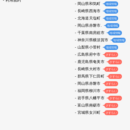
利用規約
岡山県和気町
地域情報
長崎県西海市
地域情報
北海道天塩町
地域情報
岡山県赤磐市.
地域情報
千葉県南房総市
地域情報
神奈川県横須賀市
地域情報
山梨県小菅村
地域情報
広島県府中市
さすらい
鹿児島県奄美市
さすらい
長崎県大村市
さすらい
群馬県下仁田町
さすらい
岡山県赤磐市
さすらい
福岡県柳川市
さすらい
岩手県八幡平市
さすらい
富山県南砺市
さすらい
宮城県女川町
さすらい