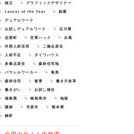
独立
グラフィックデザイナー
Lancer of the Year
副業
デュアルワーク
お試しデュアルワーク
石川県
志賀町
災害ハック
台風
外部人材活用
二拠点居住
人材不足
ダイワハウス
多拠点居住
森林住宅地
パラレルワーカー
奄美
森林住宅
被害
働き方改革
働きがい
お試し移住
福島県
南相馬市
地域
講師
市原市
熊本県
錦町