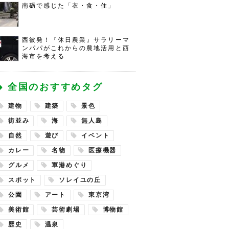
南砺で感じた「衣・食・住」
西彼発！『休日農業』サラリーマ
ンパパがこれからの農地活用と西
海市を考える
全国のおすすめタグ
建物
建築
景色
街並み
海
無人島
自然
遊び
イベント
カレー
名物
医療機器
グルメ
軍港めぐり
スポット
ソレイユの丘
公園
アート
東京湾
美術館
芸術劇場
博物館
歴史
温泉