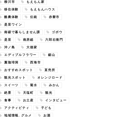
柳川市
もえもん家
移住体験
もえもんハウス
酪農体験
伝統
赤磐市
是里ワイン
南砺で暮らしません課
ゴボウ
是里
南房総
六郎右衛門
沖ノ島
大徳家
エディブルフラワー
鋸山
藁珈琲洞
西海市
おすすめスポット
直売所
観光スポット
オレンジロード
スイーツ
菊水
みかん
絶景
天塩町
観光
食事
お土産
インタビュー
アクティビティ
子ども
地域情報. グルメ
お酒