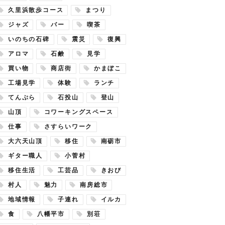
久里浜散歩コース
まつり
ジャズ
バー
喫茶
いのちの石碑
震災
復興
アロマ
石鹸
見学
買い物
商店街
かまぼこ
工場見学
体験
ランチ
てんぷら
石投山
登山
山頂
コワーキングスペース
仕事
さすらいワーク
大六天山頂
移住
南砺市
ギター職人
小菅村
移住生活
工芸品
きおび
村人
魅力
南房総市
地域情報
子連れ
イルカ
食
八幡平市
別荘