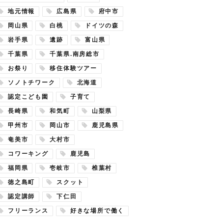
地元情報
広島県
府中市
岡山県
白桃
ドイツの森
岩手県
遺跡
富山県
千葉県
千葉県.南房総市
お祭り
移住体験ツアー
ソノトチワーク
北海道
認定こども園
子育て
長崎県
和気町
山梨県
甲州市
岡山市
鹿児島県
奄美市
大村市
コワーキング
鹿児島
福岡県
壱岐市
椎葉村
徳之島町
スクット
認定講師
下仁田
フリーランス
好きな場所で働く