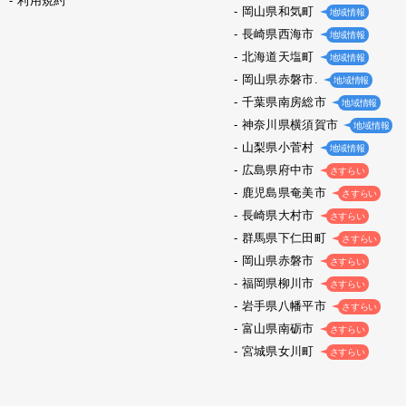
利用規約
岡山県和気町
地域情報
長崎県西海市
地域情報
北海道天塩町
地域情報
岡山県赤磐市.
地域情報
千葉県南房総市
地域情報
神奈川県横須賀市
地域情報
山梨県小菅村
地域情報
広島県府中市
さすらい
鹿児島県奄美市
さすらい
長崎県大村市
さすらい
群馬県下仁田町
さすらい
岡山県赤磐市
さすらい
福岡県柳川市
さすらい
岩手県八幡平市
さすらい
富山県南砺市
さすらい
宮城県女川町
さすらい