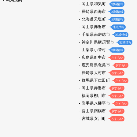
利用規約
岡山県和気町
地域情報
長崎県西海市
地域情報
北海道天塩町
地域情報
岡山県赤磐市.
地域情報
千葉県南房総市
地域情報
神奈川県横須賀市
地域情報
山梨県小菅村
地域情報
広島県府中市
さすらい
鹿児島県奄美市
さすらい
長崎県大村市
さすらい
群馬県下仁田町
さすらい
岡山県赤磐市
さすらい
福岡県柳川市
さすらい
岩手県八幡平市
さすらい
富山県南砺市
さすらい
宮城県女川町
さすらい