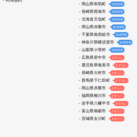
利用規約
岡山県和気町
地域情報
長崎県西海市
地域情報
北海道天塩町
地域情報
岡山県赤磐市.
地域情報
千葉県南房総市
地域情報
神奈川県横須賀市
地域情報
山梨県小菅村
地域情報
広島県府中市
さすらい
鹿児島県奄美市
さすらい
長崎県大村市
さすらい
群馬県下仁田町
さすらい
岡山県赤磐市
さすらい
福岡県柳川市
さすらい
岩手県八幡平市
さすらい
富山県南砺市
さすらい
宮城県女川町
さすらい