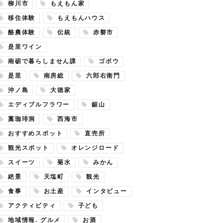
柳川市
もえもん家
移住体験
もえもんハウス
酪農体験
伝統
赤磐市
是里ワイン
南砺で暮らしません課
ゴボウ
是里
南房総
六郎右衛門
沖ノ島
大徳家
エディブルフラワー
鋸山
藁珈琲洞
西海市
おすすめスポット
直売所
観光スポット
オレンジロード
スイーツ
菊水
みかん
絶景
天塩町
観光
食事
お土産
インタビュー
アクティビティ
子ども
地域情報. グルメ
お酒