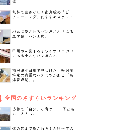
選
無料で宝さがし！南房総の「ビー
チコーミング」おすすめスポット
地元に愛されるパン屋さん「ふる
里学舎 パン工房」
甲州市を見下ろすワイナリーの中
にある小さなパン屋さん
南房総和田町で見つけた！転飼養
蜂家の貴重なハチミツがある「島
津養蜂場」。
全国のさすらいランキング
赤磐で「自分」が育つ ── 子ども
も、大人も。
体の芯まで癒される！八幡平市の