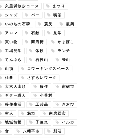
久里浜散歩コース
まつり
ジャズ
バー
喫茶
いのちの石碑
震災
復興
アロマ
石鹸
見学
買い物
商店街
かまぼこ
工場見学
体験
ランチ
てんぷら
石投山
登山
山頂
コワーキングスペース
仕事
さすらいワーク
大六天山頂
移住
南砺市
ギター職人
小菅村
移住生活
工芸品
きおび
村人
魅力
南房総市
地域情報
子連れ
イルカ
食
八幡平市
別荘