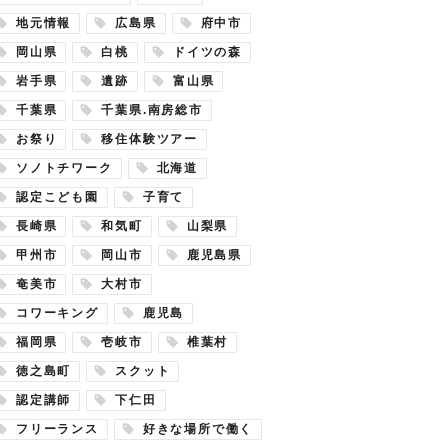
地元情報
広島県
府中市
岡山県
白桃
ドイツの森
岩手県
遺跡
富山県
千葉県
千葉県.南房総市
お祭り
移住体験ツアー
ソノトチワーク
北海道
認定こども園
子育て
長崎県
和気町
山梨県
甲州市
岡山市
鹿児島県
奄美市
大村市
コワーキング
鹿児島
福岡県
壱岐市
椎葉村
徳之島町
スクット
認定講師
下仁田
フリーランス
好きな場所で働く