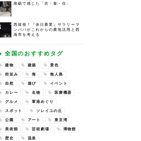
南砺で感じた「衣・食・住」
西彼発！『休日農業』サラリーマ
ンパパがこれからの農地活用と西
海市を考える
全国のおすすめタグ
建物
建築
景色
街並み
海
無人島
自然
遊び
イベント
カレー
名物
医療機器
グルメ
軍港めぐり
スポット
ソレイユの丘
公園
アート
東京湾
美術館
芸術劇場
博物館
歴史
温泉