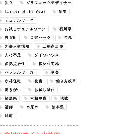
独立
グラフィックデザイナー
Lancer of the Year
副業
デュアルワーク
お試しデュアルワーク
石川県
志賀町
災害ハック
台風
外部人材活用
二拠点居住
人材不足
ダイワハウス
多拠点居住
森林住宅地
パラレルワーカー
奄美
森林住宅
被害
働き方改革
働きがい
お試し移住
福島県
南相馬市
地域
講師
市原市
熊本県
錦町