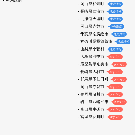
利用規約
岡山県和気町
地域情報
長崎県西海市
地域情報
北海道天塩町
地域情報
岡山県赤磐市.
地域情報
千葉県南房総市
地域情報
神奈川県横須賀市
地域情報
山梨県小菅村
地域情報
広島県府中市
さすらい
鹿児島県奄美市
さすらい
長崎県大村市
さすらい
群馬県下仁田町
さすらい
岡山県赤磐市
さすらい
福岡県柳川市
さすらい
岩手県八幡平市
さすらい
富山県南砺市
さすらい
宮城県女川町
さすらい