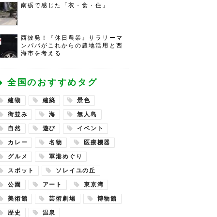
南砺で感じた「衣・食・住」
西彼発！『休日農業』サラリーマ
ンパパがこれからの農地活用と西
海市を考える
全国のおすすめタグ
建物
建築
景色
街並み
海
無人島
自然
遊び
イベント
カレー
名物
医療機器
グルメ
軍港めぐり
スポット
ソレイユの丘
公園
アート
東京湾
美術館
芸術劇場
博物館
歴史
温泉