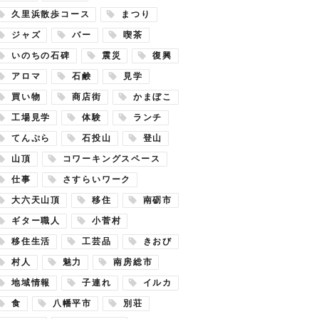
久里浜散歩コース
まつり
ジャズ
バー
喫茶
いのちの石碑
震災
復興
アロマ
石鹸
見学
買い物
商店街
かまぼこ
工場見学
体験
ランチ
てんぷら
石投山
登山
山頂
コワーキングスペース
仕事
さすらいワーク
大六天山頂
移住
南砺市
ギター職人
小菅村
移住生活
工芸品
きおび
村人
魅力
南房総市
地域情報
子連れ
イルカ
食
八幡平市
別荘