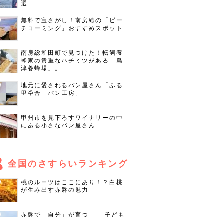
選
無料で宝さがし！南房総の「ビー
チコーミング」おすすめスポット
南房総和田町で見つけた！転飼養
蜂家の貴重なハチミツがある「島
津養蜂場」。
地元に愛されるパン屋さん「ふる
里学舎 パン工房」
甲州市を見下ろすワイナリーの中
にある小さなパン屋さん
全国のさすらいランキング
桃のルーツはここにあり！？白桃
が生み出す赤磐の魅力
赤磐で「自分」が育つ ── 子ども