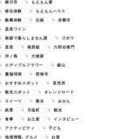
柳川市
もえもん家
移住体験
もえもんハウス
酪農体験
伝統
赤磐市
是里ワイン
南砺で暮らしません課
ゴボウ
是里
南房総
六郎右衛門
沖ノ島
大徳家
エディブルフラワー
鋸山
藁珈琲洞
西海市
おすすめスポット
直売所
観光スポット
オレンジロード
スイーツ
菊水
みかん
絶景
天塩町
観光
食事
お土産
インタビュー
アクティビティ
子ども
地域情報. グルメ
お酒