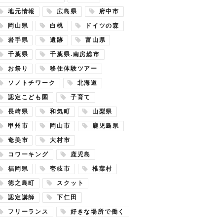
地元情報
広島県
府中市
岡山県
白桃
ドイツの森
岩手県
遺跡
富山県
千葉県
千葉県.南房総市
お祭り
移住体験ツアー
ソノトチワーク
北海道
認定こども園
子育て
長崎県
和気町
山梨県
甲州市
岡山市
鹿児島県
奄美市
大村市
コワーキング
鹿児島
福岡県
壱岐市
椎葉村
徳之島町
スクット
認定講師
下仁田
フリーランス
好きな場所で働く