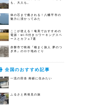
も、大人も。
体の芯まで癒される！八幡平市の
魅力に浸かってみた
ここが使える！奄美でおすすめの
電源・wi-fi付きコワーキングスペ
ースとカフェ7選
赤磐市で映画『種まく旅人 夢のつ
ぎ木』のロケ地めぐり
全国のおすすめ記事
一流の田舎 南砺に住みたい
ふるさと再発見の旅