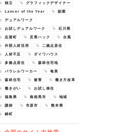
独立
グラフィックデザイナー
Lancer of the Year
副業
デュアルワーク
お試しデュアルワーク
石川県
志賀町
災害ハック
台風
外部人材活用
二拠点居住
人材不足
ダイワハウス
多拠点居住
森林住宅地
パラレルワーカー
奄美
森林住宅
被害
働き方改革
働きがい
お試し移住
福島県
南相馬市
地域
講師
市原市
熊本県
錦町