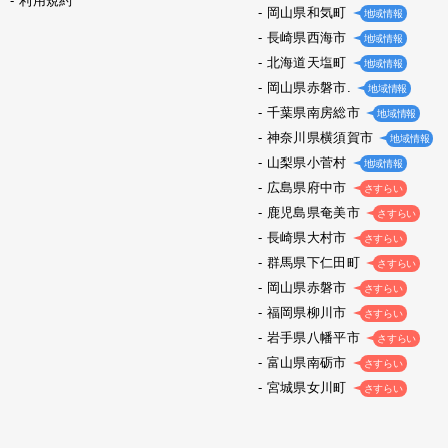
利用規約
岡山県和気町
地域情報
長崎県西海市
地域情報
北海道天塩町
地域情報
岡山県赤磐市.
地域情報
千葉県南房総市
地域情報
神奈川県横須賀市
地域情報
山梨県小菅村
地域情報
広島県府中市
さすらい
鹿児島県奄美市
さすらい
長崎県大村市
さすらい
群馬県下仁田町
さすらい
岡山県赤磐市
さすらい
福岡県柳川市
さすらい
岩手県八幡平市
さすらい
富山県南砺市
さすらい
宮城県女川町
さすらい