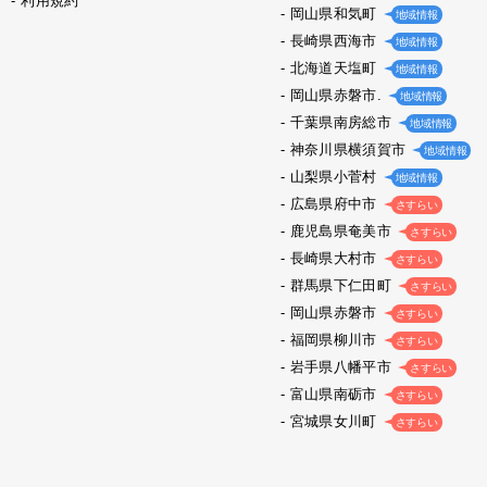
利用規約
岡山県和気町
地域情報
長崎県西海市
地域情報
北海道天塩町
地域情報
岡山県赤磐市.
地域情報
千葉県南房総市
地域情報
神奈川県横須賀市
地域情報
山梨県小菅村
地域情報
広島県府中市
さすらい
鹿児島県奄美市
さすらい
長崎県大村市
さすらい
群馬県下仁田町
さすらい
岡山県赤磐市
さすらい
福岡県柳川市
さすらい
岩手県八幡平市
さすらい
富山県南砺市
さすらい
宮城県女川町
さすらい