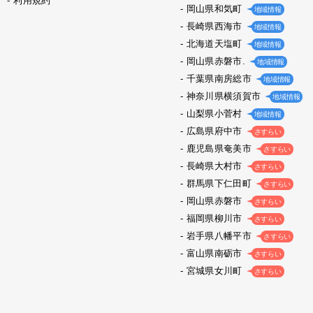
利用規約
岡山県和気町
地域情報
長崎県西海市
地域情報
北海道天塩町
地域情報
岡山県赤磐市.
地域情報
千葉県南房総市
地域情報
神奈川県横須賀市
地域情報
山梨県小菅村
地域情報
広島県府中市
さすらい
鹿児島県奄美市
さすらい
長崎県大村市
さすらい
群馬県下仁田町
さすらい
岡山県赤磐市
さすらい
福岡県柳川市
さすらい
岩手県八幡平市
さすらい
富山県南砺市
さすらい
宮城県女川町
さすらい