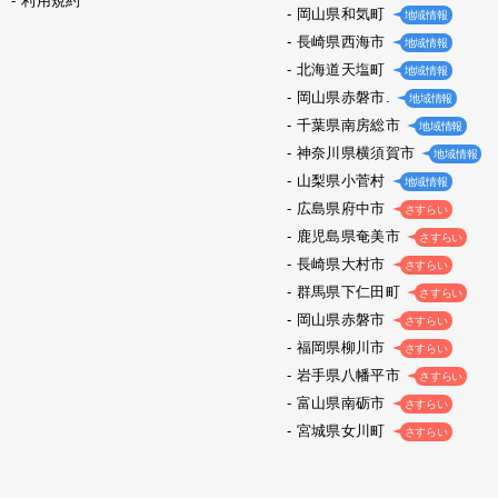
利用規約
岡山県和気町
地域情報
長崎県西海市
地域情報
北海道天塩町
地域情報
岡山県赤磐市.
地域情報
千葉県南房総市
地域情報
神奈川県横須賀市
地域情報
山梨県小菅村
地域情報
広島県府中市
さすらい
鹿児島県奄美市
さすらい
長崎県大村市
さすらい
群馬県下仁田町
さすらい
岡山県赤磐市
さすらい
福岡県柳川市
さすらい
岩手県八幡平市
さすらい
富山県南砺市
さすらい
宮城県女川町
さすらい