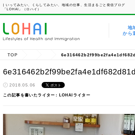
| いってみたい、くらしてみたい、地域の仕事、生活まるごと発信ブログ
「LOHAI」（ロハイ）
地
から
TOP
6e316462b2f99be2fa4e1df682
6e316462b2f99be2fa4e1df682d81
2018.05.06
この記事を書いたライター
LOHAIライター