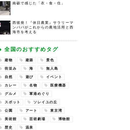
南砺で感じた「衣・食・住」
西彼発！『休日農業』サラリーマ
ンパパがこれからの農地活用と西
海市を考える
全国のおすすめタグ
建物
建築
景色
街並み
海
無人島
自然
遊び
イベント
カレー
名物
医療機器
グルメ
軍港めぐり
スポット
ソレイユの丘
公園
アート
東京湾
美術館
芸術劇場
博物館
歴史
温泉