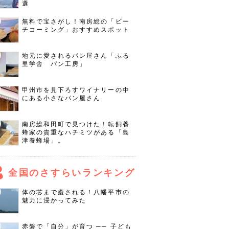
選
無料で宝さがし！南房総の「ビー
チコーミング」おすすめスポット
地元に愛されるパン屋さん「ふる
里学舎 パン工房」
甲州市を見下ろすワイナリーの中
にある小さなパン屋さん
南房総和田町で見つけた！転飼養
蜂家の貴重なハチミツがある「島
津養蜂場」。
全国のさすらいランキング
体の芯まで癒される！八幡平市の
魅力に浸かってみた
赤磐で「自分」が育つ ── 子ども