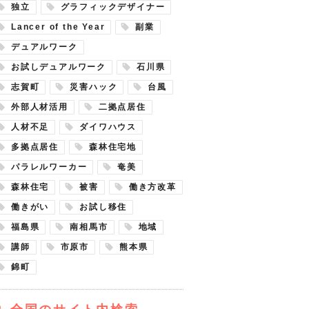
独立
グラフィックデザイナー
Lancer of the Year
副業
デュアルワーク
お試しデュアルワーク
石川県
志賀町
災害ハック
台風
外部人材活用
二拠点居住
人材不足
ダイワハウス
多拠点居住
森林住宅地
パラレルワーカー
奄美
森林住宅
被害
働き方改革
働きがい
お試し移住
福島県
南相馬市
地域
講師
市原市
熊本県
錦町