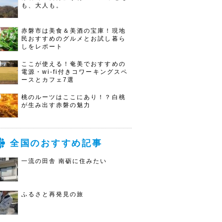
も、大人も。
赤磐市は美食＆美酒の宝庫！現地
民おすすめのグルメとお試し暮ら
しをレポート
ここが使える！奄美でおすすめの
電源・wi-fi付きコワーキングスペ
ースとカフェ7選
桃のルーツはここにあり！？白桃
が生み出す赤磐の魅力
全国のおすすめ記事
一流の田舎 南砺に住みたい
ふるさと再発見の旅