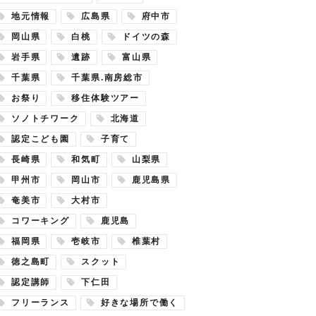
地元情報
広島県
府中市
岡山県
白桃
ドイツの森
岩手県
遺跡
富山県
千葉県
千葉県.南房総市
お祭り
移住体験ツアー
ソノトチワーク
北海道
認定こども園
子育て
長崎県
和気町
山梨県
甲州市
岡山市
鹿児島県
奄美市
大村市
コワーキング
鹿児島
福岡県
壱岐市
椎葉村
徳之島町
スクット
認定講師
下仁田
フリーランス
好きな場所で働く