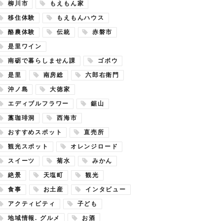
柳川市
もえもん家
移住体験
もえもんハウス
酪農体験
伝統
赤磐市
是里ワイン
南砺で暮らしません課
ゴボウ
是里
南房総
六郎右衛門
沖ノ島
大徳家
エディブルフラワー
鋸山
藁珈琲洞
西海市
おすすめスポット
直売所
観光スポット
オレンジロード
スイーツ
菊水
みかん
絶景
天塩町
観光
食事
お土産
インタビュー
アクティビティ
子ども
地域情報. グルメ
お酒