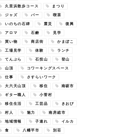
久里浜散歩コース
まつり
ジャズ
バー
喫茶
いのちの石碑
震災
復興
アロマ
石鹸
見学
買い物
商店街
かまぼこ
工場見学
体験
ランチ
てんぷら
石投山
登山
山頂
コワーキングスペース
仕事
さすらいワーク
大六天山頂
移住
南砺市
ギター職人
小菅村
移住生活
工芸品
きおび
村人
魅力
南房総市
地域情報
子連れ
イルカ
食
八幡平市
別荘