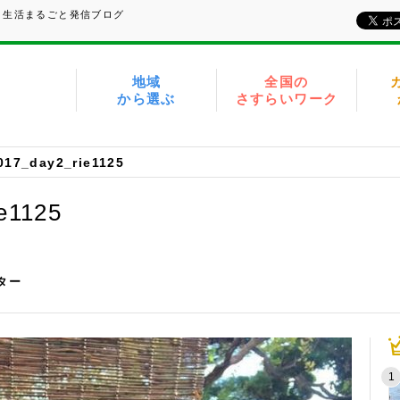
、生活まるごと発信ブログ
地域
全国の
から選ぶ
さすらいワーク
017_day2_rie1125
e1125
イター