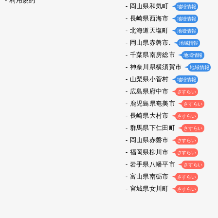
利用規約
岡山県和気町
地域情報
長崎県西海市
地域情報
北海道天塩町
地域情報
岡山県赤磐市.
地域情報
千葉県南房総市
地域情報
神奈川県横須賀市
地域情報
山梨県小菅村
地域情報
広島県府中市
さすらい
鹿児島県奄美市
さすらい
長崎県大村市
さすらい
群馬県下仁田町
さすらい
岡山県赤磐市
さすらい
福岡県柳川市
さすらい
岩手県八幡平市
さすらい
富山県南砺市
さすらい
宮城県女川町
さすらい